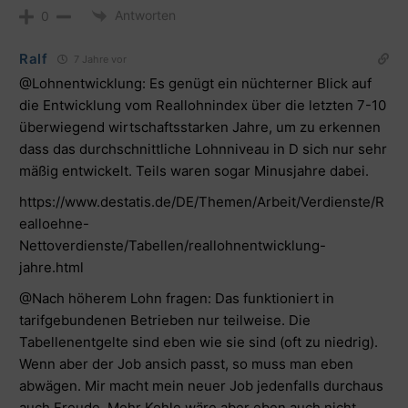
Antworten
0
Ralf
7 Jahre vor
@Lohnentwicklung: Es genügt ein nüchterner Blick auf
die Entwicklung vom Reallohnindex über die letzten 7-10
überwiegend wirtschaftsstarken Jahre, um zu erkennen
dass das durchschnittliche Lohnniveau in D sich nur sehr
mäßig entwickelt. Teils waren sogar Minusjahre dabei.
https://www.destatis.de/DE/Themen/Arbeit/Verdienste/R
ealloehne-
Nettoverdienste/Tabellen/reallohnentwicklung-
jahre.html
@Nach höherem Lohn fragen: Das funktioniert in
tarifgebundenen Betrieben nur teilweise. Die
Tabellenentgelte sind eben wie sie sind (oft zu niedrig).
Wenn aber der Job ansich passt, so muss man eben
abwägen. Mir macht mein neuer Job jedenfalls durchaus
auch Freude. Mehr Kohle wäre aber eben auch nicht