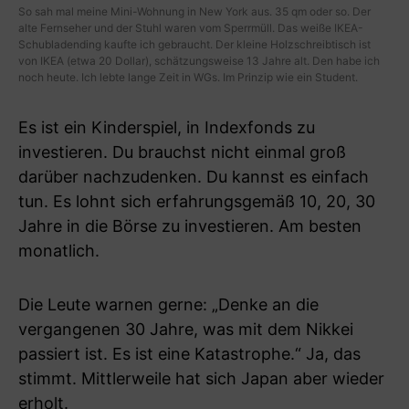
So sah mal meine Mini-Wohnung in New York aus. 35 qm oder so. Der
alte Fernseher und der Stuhl waren vom Sperrmüll. Das weiße IKEA-
Schubladending kaufte ich gebraucht. Der kleine Holzschreibtisch ist
von IKEA (etwa 20 Dollar), schätzungsweise 13 Jahre alt. Den habe ich
noch heute. Ich lebte lange Zeit in WGs. Im Prinzip wie ein Student.
Es ist ein Kinderspiel, in Indexfonds zu
investieren. Du brauchst nicht einmal groß
darüber nachzudenken. Du kannst es einfach
tun. Es lohnt sich erfahrungsgemäß 10, 20, 30
Jahre in die Börse zu investieren. Am besten
monatlich.
Die Leute warnen gerne: „Denke an die
vergangenen 30 Jahre, was mit dem Nikkei
passiert ist. Es ist eine Katastrophe.“ Ja, das
stimmt. Mittlerweile hat sich Japan aber wieder
erholt.