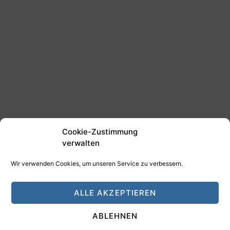
Cookie-Zustimmung
verwalten
Wir verwenden Cookies, um unseren Service zu verbessern.
©2025 Tim Schäfer Media
ALLE AKZEPTIEREN
HAMANN DESIGN - Digitale Medien
ABLEHNEN
Impressum
Datenschutz