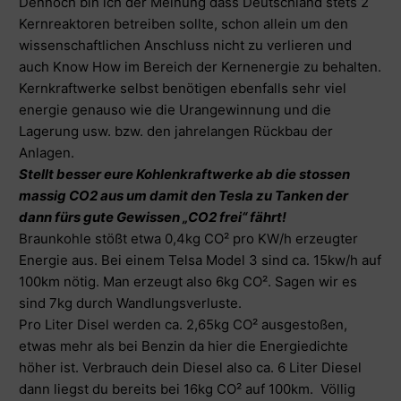
Dennoch bin ich der Meinung dass Deutschland stets 2
Kernreaktoren betreiben sollte, schon allein um den
wissenschaftlichen Anschluss nicht zu verlieren und
auch Know How im Bereich der Kernenergie zu behalten.
Kernkraftwerke selbst benötigen ebenfalls sehr viel
energie genauso wie die Urangewinnung und die
Lagerung usw. bzw. den jahrelangen Rückbau der
Anlagen.
Stellt besser eure Kohlenkraftwerke ab die stossen
massig CO2 aus um damit den Tesla zu Tanken der
dann fürs gute Gewissen „CO2 frei“ fährt!
Braunkohle stößt etwa 0,4kg CO² pro KW/h erzeugter
Energie aus. Bei einem Telsa Model 3 sind ca. 15kw/h auf
100km nötig. Man erzeugt also 6kg CO². Sagen wir es
sind 7kg durch Wandlungsverluste.
Pro Liter Disel werden ca. 2,65kg CO² ausgestoßen,
etwas mehr als bei Benzin da hier die Energiedichte
höher ist. Verbrauch dein Diesel also ca. 6 Liter Diesel
dann liegst du bereits bei 16kg CO² auf 100km. Völlig