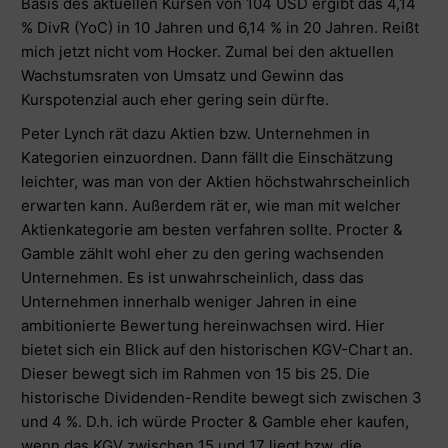
Basis des aktuellen Kursen von 104 USD ergibt das 4,14
% DivR (YoC) in 10 Jahren und 6,14 % in 20 Jahren. Reißt
mich jetzt nicht vom Hocker. Zumal bei den aktuellen
Wachstumsraten von Umsatz und Gewinn das
Kurspotenzial auch eher gering sein dürfte.
Peter Lynch rät dazu Aktien bzw. Unternehmen in
Kategorien einzuordnen. Dann fällt die Einschätzung
leichter, was man von der Aktien höchstwahrscheinlich
erwarten kann. Außerdem rät er, wie man mit welcher
Aktienkategorie am besten verfahren sollte. Procter &
Gamble zählt wohl eher zu den gering wachsenden
Unternehmen. Es ist unwahrscheinlich, dass das
Unternehmen innerhalb weniger Jahren in eine
ambitionierte Bewertung hereinwachsen wird. Hier
bietet sich ein Blick auf den historischen KGV-Chart an.
Dieser bewegt sich im Rahmen von 15 bis 25. Die
historische Dividenden-Rendite bewegt sich zwischen 3
und 4 %. D.h. ich würde Procter & Gamble eher kaufen,
wenn das KGV zwischen 15 und 17 liegt bzw. die