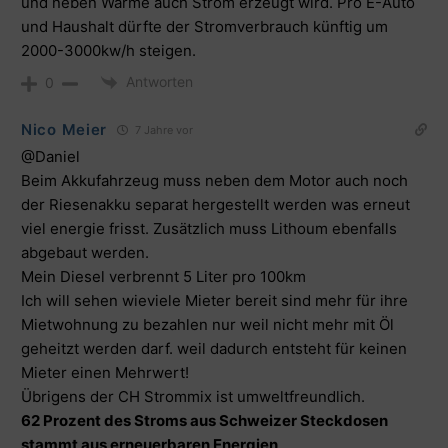
und neben Wärme auch Strom erzeugt wird. Pro E-Auto
und Haushalt dürfte der Stromverbrauch künftig um
2000-3000kw/h steigen.
Antworten
0
Nico Meier
7 Jahre vor
@Daniel
Beim Akkufahrzeug muss neben dem Motor auch noch
der Riesenakku separat hergestellt werden was erneut
viel energie frisst. Zusätzlich muss Lithoum ebenfalls
abgebaut werden.
Mein Diesel verbrennt 5 Liter pro 100km
Ich will sehen wieviele Mieter bereit sind mehr für ihre
Mietwohnung zu bezahlen nur weil nicht mehr mit Öl
geheitzt werden darf. weil dadurch entsteht für keinen
Mieter einen Mehrwert!
Übrigens der CH Strommix ist umweltfreundlich.
62 Prozent des Stroms aus Schweizer Steckdosen
stammt aus erneuerbaren Energien