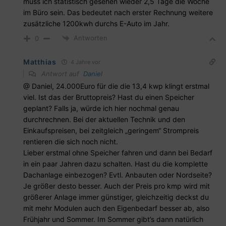
muss ich statistisch gesehen wieder 2,5 Tage die Woche
im Büro sein. Das bedeutet nach erster Rechnung weitere
zusätzliche 1200kwh durchs E-Auto im Jahr.
Antworten
0
Matthias
4 Jahre vor
Antwort auf
Daniel
@ Daniel, 24.000Euro für die die 13,4 kwp klingt erstmal
viel. Ist das der Bruttopreis? Hast du einen Speicher
geplant? Falls ja, würde ich hier nochmal genau
durchrechnen. Bei der aktuellen Technik und den
Einkaufspreisen, bei zeitgleich „geringem“ Strompreis
rentieren die sich noch nicht.
Lieber erstmal ohne Speicher fahren und dann bei Bedarf
in ein paar Jahren dazu schalten. Hast du die komplette
Dachanlage einbezogen? Evtl. Anbauten oder Nordseite?
Je größer desto besser. Auch der Preis pro kmp wird mit
größerer Anlage immer günstiger, gleichzeitig deckst du
mit mehr Modulen auch den Eigenbedarf besser ab, also
Frühjahr und Sommer. Im Sommer gibt’s dann natürlich