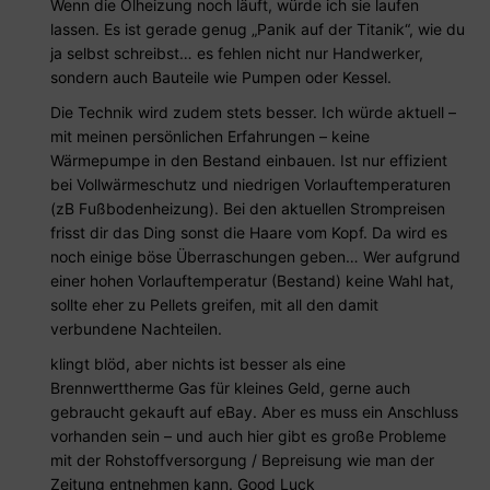
Wenn die Ölheizung noch läuft, würde ich sie laufen
lassen. Es ist gerade genug „Panik auf der Titanik“, wie du
ja selbst schreibst… es fehlen nicht nur Handwerker,
sondern auch Bauteile wie Pumpen oder Kessel.
Die Technik wird zudem stets besser. Ich würde aktuell –
mit meinen persönlichen Erfahrungen – keine
Wärmepumpe in den Bestand einbauen. Ist nur effizient
bei Vollwärmeschutz und niedrigen Vorlauftemperaturen
(zB Fußbodenheizung). Bei den aktuellen Strompreisen
frisst dir das Ding sonst die Haare vom Kopf. Da wird es
noch einige böse Überraschungen geben… Wer aufgrund
einer hohen Vorlauftemperatur (Bestand) keine Wahl hat,
sollte eher zu Pellets greifen, mit all den damit
verbundene Nachteilen.
klingt blöd, aber nichts ist besser als eine
Brennwerttherme Gas für kleines Geld, gerne auch
gebraucht gekauft auf eBay. Aber es muss ein Anschluss
vorhanden sein – und auch hier gibt es große Probleme
mit der Rohstoffversorgung / Bepreisung wie man der
Zeitung entnehmen kann. Good Luck