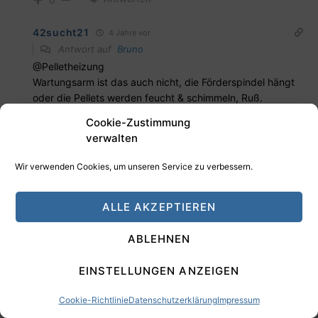
42sucht21
4 Jahre vor
Antwort auf
Bruno
@Pelletheizung
Wartungsarm ist das auch nicht, die Förderspindel hängt
oder die Pellets werden feucht & schimmeln, Ruß.
In einem Altbau-MFH in der Innenstadt kann ich weder
Cookie-Zustimmung
Wärmepumpe, Fussbodenheizung, Dämmung verwenden.
verwalten
Pellets im feuchten Keller ebenfalls nicht. Gas zu ersetzen
wird schwierig denke ich.
Wir verwenden Cookies, um unseren Service zu verbessern.
@Öl- und Gasheizung ganz schlecht
Warum werden Immobilienbesitzer so angegangen beim
ALLE AKZEPTIEREN
Thema heizen?
Ein moderne Brennwertkessel hat einen Wirkungsgrad von
ABLEHNEN
>99%. Einen 30 Jahre alten muss man austauschen. Die
hatten einen Wirkungsgrad von >97%.
EINSTELLUNGEN ANZEIGEN
Kaum unterschiedlicher CO2-Ausstoß und Gasverbrauch.
Für wen macht der Austausch Sinn?
Cookie-Richtlinie
Datenschutzerklärung
Impressum
Eine Familie benötigt grob 2.000 L Heizöl
pro Jahr
. Das