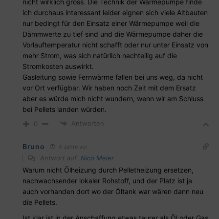
nicht wirklich gross. Die Technik der Wärmepumpe finde
ich durchaus interessant leider eignen sich viele Altbauten
nur bedingt für den Einsatz einer Wärmepumpe weil die
Dämmwerte zu tief sind und die Wärmepumpe daher die
Vorlauftemperatur nicht schafft oder nur unter Einsatz von
mehr Strom, was sich natürlich nachteilig auf die
Stromkosten auswirkt.
Gasleitung sowie Fernwärme fallen bei uns weg, da nicht
vor Ort verfügbar. Wir haben noch Zeit mit dem Ersatz
aber es würde mich nicht wundern, wenn wir am Schluss
bei Pellets landen würden.
Antworten
0
Bruno
4 Jahre vor
Antwort auf
Nico Meier
Warum nicht Ölheizung durch Pelletheizung ersetzen,
nachwachsender lokaler Rohstoff, und der Platz ist ja
auch vorhanden dort wo der Öltank war wären dann neu
die Pellets.
Ist klar ist in der Anschaffung etwas teurer als Öl oder Gas