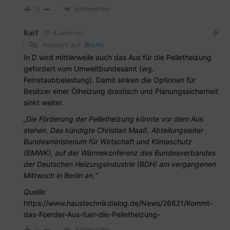
Antworten
0
Ralf
4 Jahre vor
Antwort auf
Bruno
In D wird mittlerweile auch das Aus für die Pelletheizung
gefordert vom Umweltbundesamt (wg.
Feinstaubbelastung). Damit sinken die Optionen für
Besitzer einer Ölheizung drastisch und Planungssicherheit
sinkt weiter.
„Die Förderung der Pelletheizung könnte vor dem Aus
stehen. Das kündigte Christian Maaß, Abteilungsleiter
Bundesministerium für Wirtschaft und Klimaschutz
(BMWK), auf der Wärmekonferenz des Bundesverbandes
der Deutschen Heizungsindustrie (BDH) am vergangenen
Mittwoch in Berlin an.“
Quelle:
https://www.haustechnikdialog.de/News/26621/Kommt-
das-Foerder-Aus-fuer-die-Pelletheizung-
Antworten
0