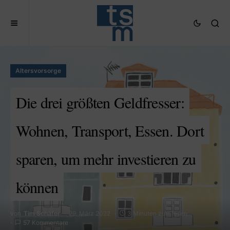
Altersvorsorge
Die drei größten Geldfresser:
Wohnen, Transport, Essen. Dort
sparen, um mehr investieren zu
können
von
Tim Schäfer
29. März 2022
3 Minuten zum lesen
57 Kommentare