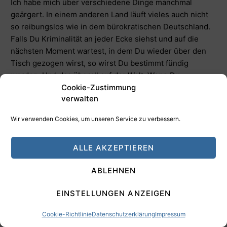
Ich habe mich über verschiedene Dinge manchmal
geärgert. In einem anderen Land läuft vieles auch nicht
so reibungslos wie in dem bürokratischen Deutschland.
Falls Du Kriminalität an jeder Ecke siehst und auf die
nächsten Moment wartest, in dem Du wieder über den
Tisch gezogen wirst, so wirst Du bestimmt fündig
werden. Und das überall auf der Welt. Wenn Du
allerdings Chancen siehst das Land und die Menschen
Cookie-Zustimmung
verwalten
kennen zu lernen, so wirst Du vermutlich eher Freunde
finden. Natürlich gibt es Regionen auf der Welt, die
Wir verwenden Cookies, um unseren Service zu verbessern.
einfach gefährlich sind, aber ein verlassenes Dorf in
einer dünn besiedelten Region Italiens? Glaubst Du dort
ALLE AKZEPTIEREN
leben Ganoven, die Jahrzehnte darauf warten, dass die
Gemeinde endlich wohlhabende Ausländer anlockt, die
ABLEHNEN
man dann über den Tisch ziehen kann? Das wäre mal
eine sehr interessante Buy & Hold Strategie für ein
EINSTELLUNGEN ANZEIGEN
Geschäftsmodell.
Antworten
0
Cookie-Richtlinie
Datenschutzerklärung
Impressum