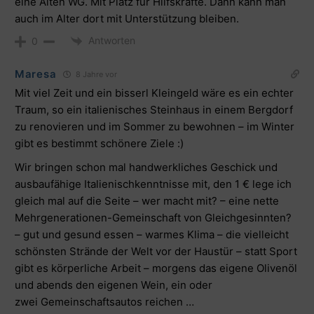
eine Alten WG. Mit Platz für Hilfskräfte. Dann kann man
auch im Alter dort mit Unterstützung bleiben.
Antworten
0
Maresa
8 Jahre vor
Mit viel Zeit und ein bisserl Kleingeld wäre es ein echter
Traum, so ein italienisches Steinhaus in einem Bergdorf
zu renovieren und im Sommer zu bewohnen – im Winter
gibt es bestimmt schönere Ziele :)
Wir bringen schon mal handwerkliches Geschick und
ausbaufähige Italienischkenntnisse mit, den 1 € lege ich
gleich mal auf die Seite – wer macht mit? – eine nette
Mehrgenerationen-Gemeinschaft von Gleichgesinnten?
– gut und gesund essen – warmes Klima – die vielleicht
schönsten Strände der Welt vor der Haustür – statt Sport
gibt es körperliche Arbeit – morgens das eigene Olivenöl
und abends den eigenen Wein, ein oder
zwei Gemeinschaftsautos reichen …