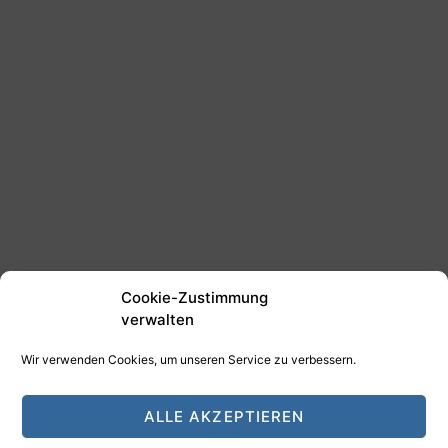
Cookie-Zustimmung
verwalten
Wir verwenden Cookies, um unseren Service zu verbessern.
©2025 Tim Schäfer Media
ALLE AKZEPTIEREN
HAMANN DESIGN - Digitale Medien