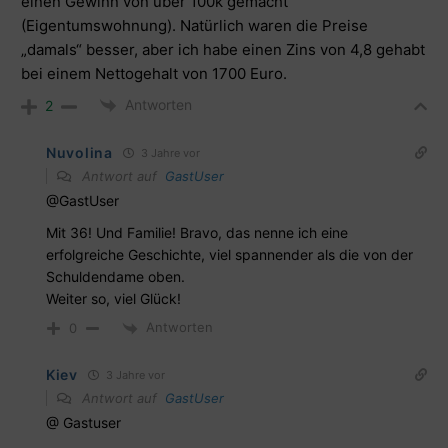
einen Gewinn von über 100k gemacht
(Eigentumswohnung). Natürlich waren die Preise
„damals“ besser, aber ich habe einen Zins von 4,8 gehabt
bei einem Nettogehalt von 1700 Euro.
Antworten
2
Nuvolina
3 Jahre vor
Antwort auf
GastUser
@GastUser
Mit 36! Und Familie! Bravo, das nenne ich eine
erfolgreiche Geschichte, viel spannender als die von der
Schuldendame oben.
Weiter so, viel Glück!
Antworten
0
Kiev
3 Jahre vor
Antwort auf
GastUser
@ Gastuser