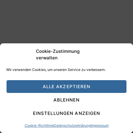
Cookie-Zustimmung
verwalten
Wir verwenden Cookies, um unseren Service zu verbessern.
ALLE AKZEPTIEREN
Ich schreibe für das „aktien”-
ABLEHNEN
Magazin
EINSTELLUNGEN ANZEIGEN
Traderfox
Cookie-Richtlinie
Datenschutzerklärung
Impressum
Fordern Sie jetzt Ihre