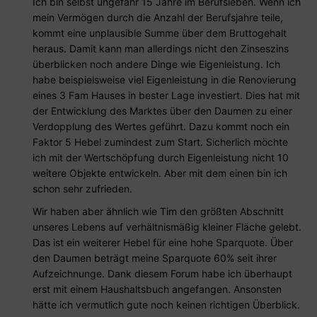
Ich bin selbst ungefähr 15 Jahre im Berufsleben. Wenn ich
mein Vermögen durch die Anzahl der Berufsjahre teile,
kommt eine unplausible Summe über dem Bruttogehalt
heraus. Damit kann man allerdings nicht den Zinseszins
überblicken noch andere Dinge wie Eigenleistung. Ich
habe beispielsweise viel Eigenleistung in die Renovierung
eines 3 Fam Hauses in bester Lage investiert. Dies hat mit
der Entwicklung des Marktes über den Daumen zu einer
Verdopplung des Wertes geführt. Dazu kommt noch ein
Faktor 5 Hebel zumindest zum Start. Sicherlich möchte
ich mit der Wertschöpfung durch Eigenleistung nicht 10
weitere Objekte entwickeln. Aber mit dem einen bin ich
schon sehr zufrieden.
Wir haben aber ähnlich wie Tim den größten Abschnitt
unseres Lebens auf verhältnismäßig kleiner Fläche gelebt.
Das ist ein weiterer Hebel für eine hohe Sparquote. Über
den Daumen beträgt meine Sparquote 60% seit ihrer
Aufzeichnunge. Dank diesem Forum habe ich überhaupt
erst mit einem Haushaltsbuch angefangen. Ansonsten
hätte ich vermutlich gute noch keinen richtigen Überblick.