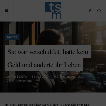
Sparen
Sie war verschuldet, hatte kein
Geld und änderte ihr Leben
von
Tim Schäfer
31. Juli 2023
2 Minuten zum lesen
20 Kommentare
In der amerikanischen FIRE-Gemeinschaft