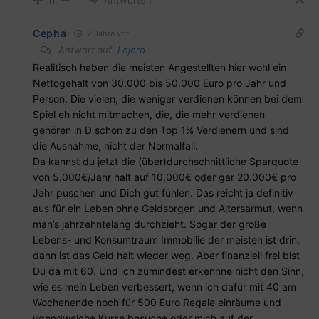
0
Cepha
2 Jahre vor
Antwort auf
Lejero
Realitisch haben die meisten Angestellten hier wohl ein
Nettogehalt von 30.000 bis 50.000 Euro pro Jahr und
Person. Die vielen, die weniger verdienen können bei dem
Spiel eh nicht mitmachen, die, die mehr verdienen
gehören in D schon zu den Top 1% Verdienern und sind
die Ausnahme, nicht der Normalfall.
Da kannst du jetzt die (über)durchschnittliche Sparquote
von 5.000€/Jahr halt auf 10.000€ oder gar 20.000€ pro
Jahr puschen und Dich gut fühlen. Das reicht ja definitiv
aus für ein Leben ohne Geldsorgen und Altersarmut, wenn
man’s jahrzehntelang durchzieht. Sogar der große
Lebens- und Konsumtraum Immobilie der meisten ist drin,
dann ist das Geld halt wieder weg. Aber finanziell frei bist
Du da mit 60. Und ich zumindest erkennne nicht den Sinn,
wie es mein Leben verbessert, wenn ich dafür mit 40 am
Wochenende noch für 500 Euro Regale einräume und
irgendwelche Kurse besuche oder mich auf der