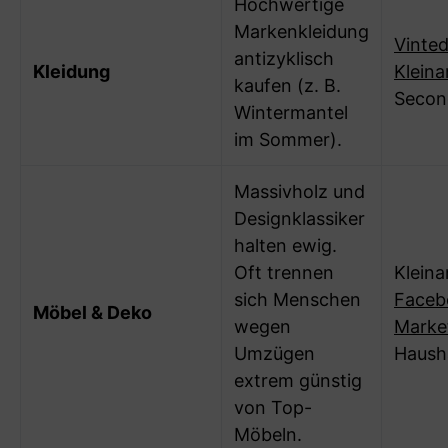
Hochwertige
Markenkleidung
Vinte
antizyklisch
Kleidung
Klein
kaufen (z. B.
Secon
Wintermantel
im Sommer).
Massivholz und
Designklassiker
halten ewig.
Oft trennen
Kleina
sich Menschen
Faceb
Möbel & Deko
wegen
Marke
Umzügen
Haush
extrem günstig
von Top-
Möbeln.