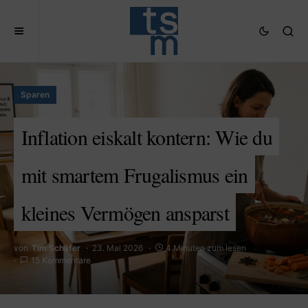
Sparen
Inflation eiskalt kontern: Wie du
mit smartem Frugalismus ein
kleines Vermögen ansparst
von
Tim Schäfer
23. Mai 2026
4 Minuten zum lesen
15 Kommentare