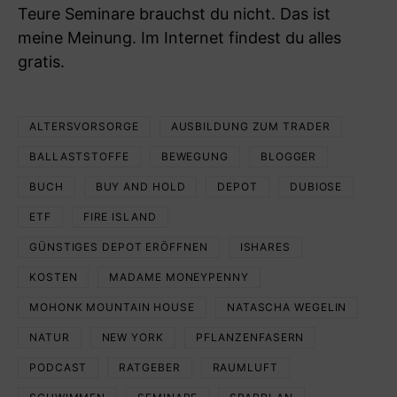
Teure Seminare brauchst du nicht. Das ist
meine Meinung. Im Internet findest du alles
gratis.
ALTERSVORSORGE
AUSBILDUNG ZUM TRADER
BALLASTSTOFFE
BEWEGUNG
BLOGGER
BUCH
BUY AND HOLD
DEPOT
DUBIOSE
ETF
FIRE ISLAND
GÜNSTIGES DEPOT ERÖFFNEN
ISHARES
KOSTEN
MADAME MONEYPENNY
MOHONK MOUNTAIN HOUSE
NATASCHA WEGELIN
NATUR
NEW YORK
PFLANZENFASERN
PODCAST
RATGEBER
RAUMLUFT