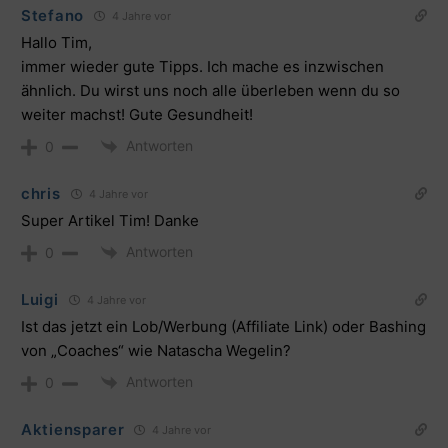
Stefano
4 Jahre vor
Hallo Tim,
immer wieder gute Tipps. Ich mache es inzwischen
ähnlich. Du wirst uns noch alle überleben wenn du so
weiter machst! Gute Gesundheit!
Antworten
0
chris
4 Jahre vor
Super Artikel Tim! Danke
Antworten
0
Luigi
4 Jahre vor
Ist das jetzt ein Lob/Werbung (Affiliate Link) oder Bashing
von „Coaches“ wie Natascha Wegelin?
Antworten
0
Aktiensparer
4 Jahre vor