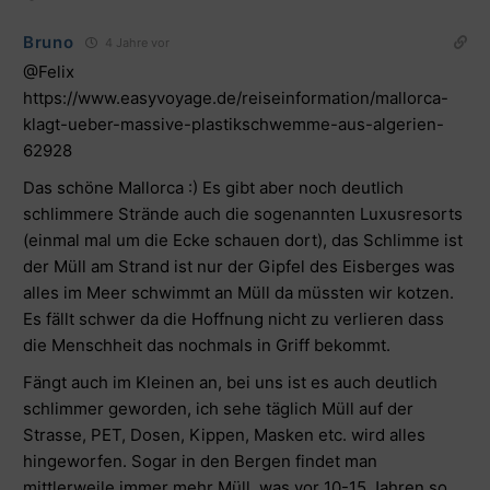
Bruno
4 Jahre vor
@Felix
https://www.easyvoyage.de/reiseinformation/mallorca-
klagt-ueber-massive-plastikschwemme-aus-algerien-
62928
Das schöne Mallorca :) Es gibt aber noch deutlich
schlimmere Strände auch die sogenannten Luxusresorts
(einmal mal um die Ecke schauen dort), das Schlimme ist
der Müll am Strand ist nur der Gipfel des Eisberges was
alles im Meer schwimmt an Müll da müssten wir kotzen.
Es fällt schwer da die Hoffnung nicht zu verlieren dass
die Menschheit das nochmals in Griff bekommt.
Fängt auch im Kleinen an, bei uns ist es auch deutlich
schlimmer geworden, ich sehe täglich Müll auf der
Strasse, PET, Dosen, Kippen, Masken etc. wird alles
hingeworfen. Sogar in den Bergen findet man
mittlerweile immer mehr Müll, was vor 10-15 Jahren so