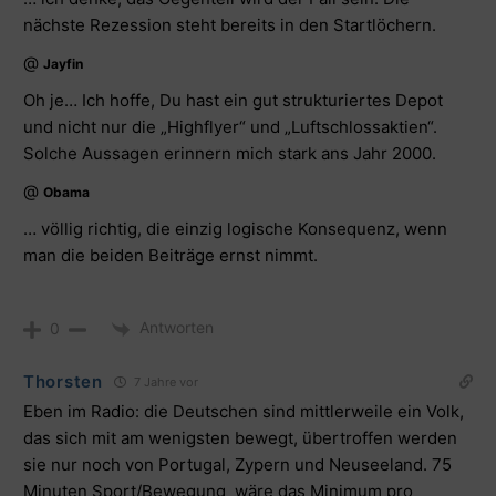
nächste Rezession steht bereits in den Startlöchern.
@
Jayfin
Oh je… Ich hoffe, Du hast ein gut strukturiertes Depot
und nicht nur die „Highflyer“ und „Luftschlossaktien“.
Solche Aussagen erinnern mich stark ans Jahr 2000.
@
Obama
… völlig richtig, die einzig logische Konsequenz, wenn
man die beiden Beiträge ernst nimmt.
Antworten
0
Thorsten
7 Jahre vor
Eben im Radio: die Deutschen sind mittlerweile ein Volk,
das sich mit am wenigsten bewegt, übertroffen werden
sie nur noch von Portugal, Zypern und Neuseeland. 75
Minuten Sport/Bewegung wäre das Minimum pro