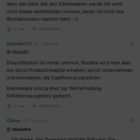
dann das Geld. Bei den Edelmetallen werde ich wohl
noch etwas weiterbluten müssen, bevor ich mich ans
Wundenlecken machen kann. ;-)
Antworten
0
Gainde113
7 Jahre vor
@ Mark85
Diversifikation ist immer sinnvoll. Rendite wird man aber
nur durch Produktivkapital erhalten, sprich Unternehmen
und Immobilien, die Caahflow produzieren.
Edelmetalle sind ja eher zur Werterhaltung
(Inflationsausgleich) gedacht.
Antworten
0
Claus
7 Jahre vor
@
Skywalker
… ich denke, das Gegenteil wird der Fall sein. Die