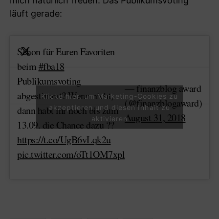
mich natürlich freuen. Das Publikumsvoting
läuft gerade:
Schon für Euren Favoriten
beim
#fba18
Publikumsvoting
— finanzblog award
abgestimmt? Wenn nicht,
Klicke hier, um Marketing-Cookies zu
(@finanzblogaward)
akzeptieren und diesen Inhalt zu
dann habt ihr noch bis zum
August 31, 2018
aktivieren
13.09. die Chance dazu ??
https://t.co/UgB6vLqk2u
pic.twitter.com/oTt1OM7xpl