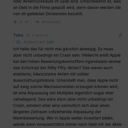
oder Aktienrückkäufe im Spiel sind. Entscheidend ist, was
an Geld in die Firma gespült wird, denn davon werden die
von dir geliebten Dividenden bezahlt.
Antworten
0
Tobs
3 Jahre vor
Antwort auf
Lad
Ich halte das für nicht mal gänzlich abwegig. Es muss
aber nicht unbedingt ein Crash sein: Vielleicht ereilt Apple
bei den hohen Bewertungskennziffern irgendwann einmal
das Schicksal der Nifty Fifty-Aktien? Das waren auch
etablierte, bilanzstarke Aktien mit solider
Ausschüttungshistorie. Unterstellt man, dass Apple nicht
auf ewig solche Wachstumsraten erzeugen können wird,
ist eine Anpassung der Multiples eigentlich sogar eher
naheliegend. Das wäre dann aber nicht unbedingt ein
Crash, sondern eher eine vermutlich sich über einen
längeren Zeitraum vollziehende Anpassung der
Marktbewertung. Wer in Apple weiter investiert bleibt,
würde dann voraussichtlich immer noch Geld mit der Aktie