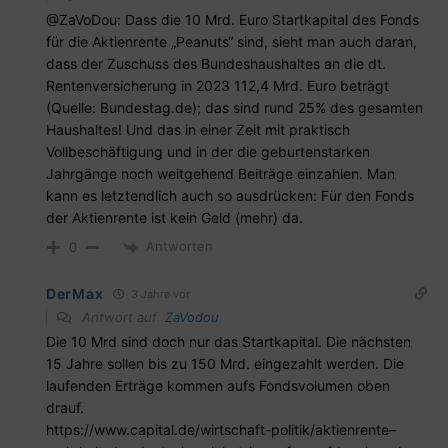
@ZaVoDou: Dass die 10 Mrd. Euro Startkapital des Fonds
für die Aktienrente „Peanuts“ sind, sieht man auch daran,
dass der Zuschuss des Bundeshaushaltes an die dt.
Rentenversicherung in 2023 112,4 Mrd. Euro beträgt
(Quelle: Bundestag.de); das sind rund 25% des gesamten
Haushaltes! Und das in einer Zeit mit praktisch
Vollbeschäftigung und in der die geburtenstarken
Jahrgänge noch weitgehend Beiträge einzahlen. Man
kann es letztendlich auch so ausdrücken: Für den Fonds
der Aktienrente ist kein Geld (mehr) da.
Antworten
0
DerMax
3 Jahre vor
Antwort auf
ZaVodou
Die 10 Mrd sind doch nur das Startkapital. Die nächsten
15 Jahre sollen bis zu 150 Mrd. eingezahlt werden. Die
laufenden Erträge kommen aufs Fondsvolumen oben
drauf.
https://www.capital.de/wirtschaft-politik/aktienrente–