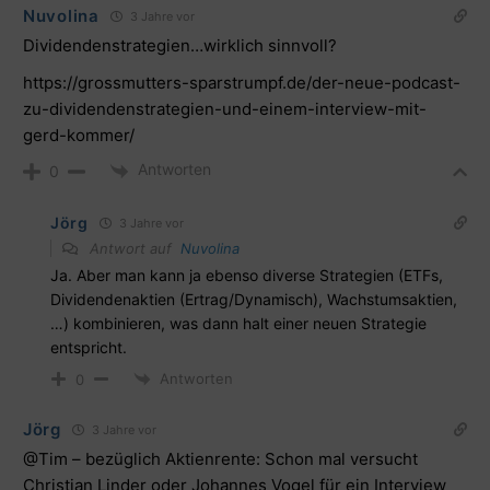
Nuvolina
3 Jahre vor
Dividendenstrategien…wirklich sinnvoll?
https://grossmutters-sparstrumpf.de/der-neue-podcast-
zu-dividendenstrategien-und-einem-interview-mit-
gerd-kommer/
Antworten
0
Jörg
3 Jahre vor
Antwort auf
Nuvolina
Ja. Aber man kann ja ebenso diverse Strategien (ETFs,
Dividendenaktien (Ertrag/Dynamisch), Wachstumsaktien,
…) kombinieren, was dann halt einer neuen Strategie
entspricht.
Antworten
0
Jörg
3 Jahre vor
@Tim – bezüglich Aktienrente: Schon mal versucht
Christian Linder oder Johannes Vogel für ein Interview