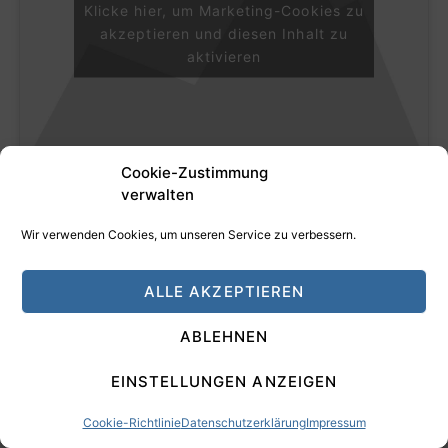
Klicke hier, um Marketing-Cookies zu
akzeptieren und diesen Inhalt zu
aktivieren
Cookie-Zustimmung
verwalten
Wir verwenden Cookies, um unseren Service zu verbessern.
Facebook Gruppe beitreten
ALLE AKZEPTIEREN
ABLEHNEN
EINSTELLUNGEN ANZEIGEN
Cookie-Richtlinie
Datenschutzerklärung
Impressum
Die Trader-Zeitung mit 50 % Tim-