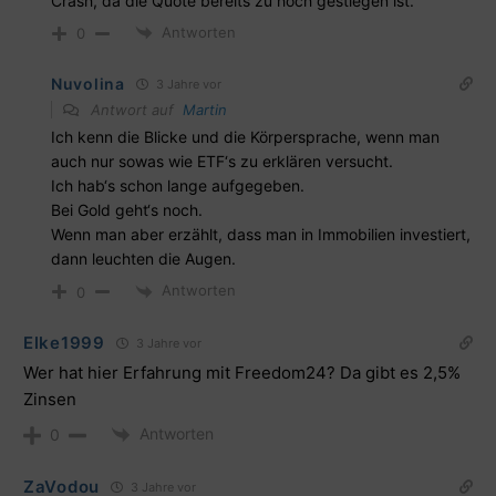
Crash, da die Quote bereits zu hoch gestiegen ist.
Antworten
0
Nuvolina
3 Jahre vor
Antwort auf
Martin
Ich kenn die Blicke und die Körpersprache, wenn man
auch nur sowas wie ETF‘s zu erklären versucht.
Ich hab‘s schon lange aufgegeben.
Bei Gold geht‘s noch.
Wenn man aber erzählt, dass man in Immobilien investiert,
dann leuchten die Augen.
Antworten
0
Elke1999
3 Jahre vor
Wer hat hier Erfahrung mit Freedom24? Da gibt es 2,5%
Zinsen
Antworten
0
ZaVodou
3 Jahre vor