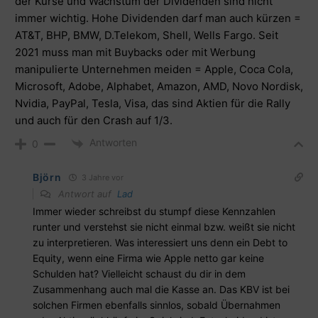
der Kurse und Wachstum der Dividenden sind nicht
immer wichtig. Hohe Dividenden darf man auch kürzen =
AT&T, BHP, BMW, D.Telekom, Shell, Wells Fargo. Seit
2021 muss man mit Buybacks oder mit Werbung
manipulierte Unternehmen meiden = Apple, Coca Cola,
Microsoft, Adobe, Alphabet, Amazon, AMD, Novo Nordisk,
Nvidia, PayPal, Tesla, Visa, das sind Aktien für die Rally
und auch für den Crash auf 1/3.
Antworten
0
Björn
3 Jahre vor
Antwort auf
Lad
Immer wieder schreibst du stumpf diese Kennzahlen
runter und verstehst sie nicht einmal bzw. weißt sie nicht
zu interpretieren. Was interessiert uns denn ein Debt to
Equity, wenn eine Firma wie Apple netto gar keine
Schulden hat? Vielleicht schaust du dir in dem
Zusammenhang auch mal die Kasse an. Das KBV ist bei
solchen Firmen ebenfalls sinnlos, sobald Übernahmen