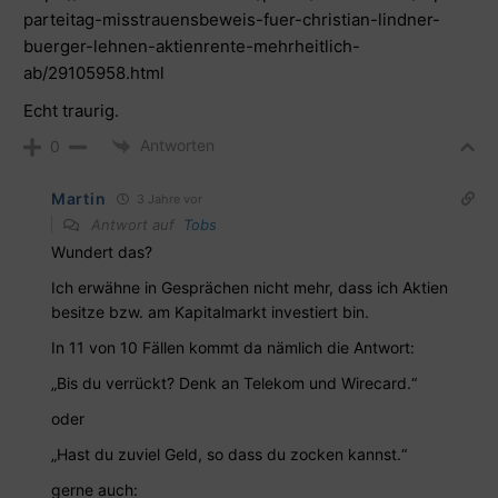
parteitag-misstrauensbeweis-fuer-christian-lindner-
buerger-lehnen-aktienrente-mehrheitlich-
ab/29105958.html
Echt traurig.
Antworten
0
Martin
3 Jahre vor
Antwort auf
Tobs
Wundert das?
Ich erwähne in Gesprächen nicht mehr, dass ich Aktien
besitze bzw. am Kapitalmarkt investiert bin.
In 11 von 10 Fällen kommt da nämlich die Antwort:
„Bis du verrückt? Denk an Telekom und Wirecard.“
oder
„Hast du zuviel Geld, so dass du zocken kannst.“
gerne auch: