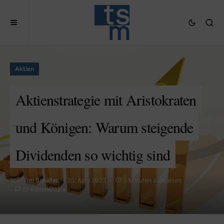
Aktien
Aktienstrategie mit Aristokraten
und Königen: Warum steigende
Dividenden so wichtig sind
von
Tim Schäfer
20. April 2023
3 Minuten zum lesen
17 Kommentare