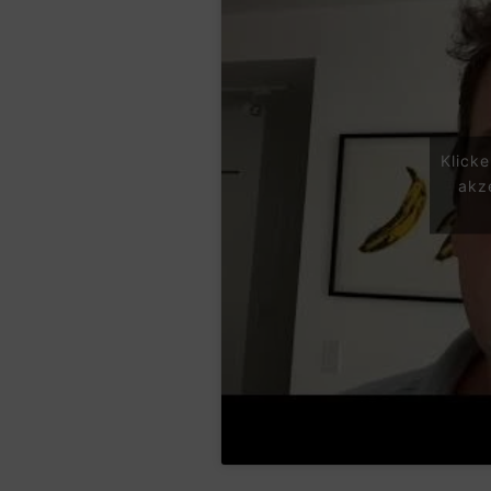
Klick
akz