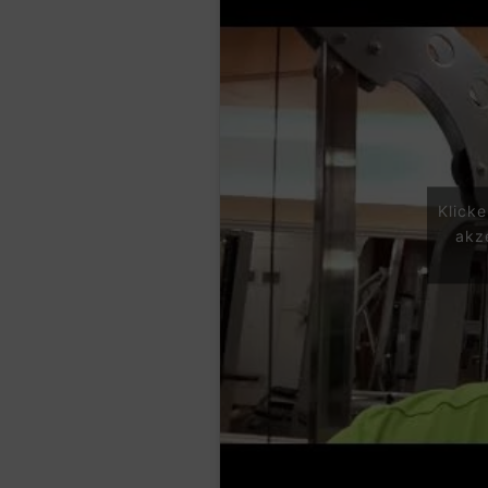
Klick
akz