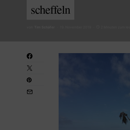
scheffeln
von
Tim Schäfer
19. November 2019
2 Minuten zum le