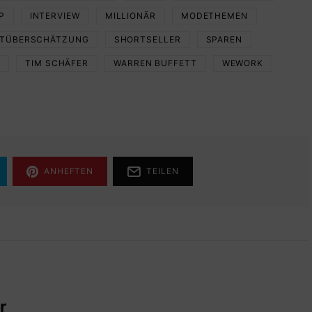
P
INTERVIEW
MILLIONÄR
MODETHEMEN
STÜBERSCHÄTZUNG
SHORTSELLER
SPAREN
E
TIM SCHÄFER
WARREN BUFFETT
WEWORK
ANHEFTEN
TEILEN
r