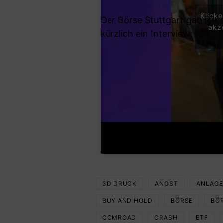
Klick
Der Börse Stuttgart gab ich
akz
kürzlich ein Interview:
3D DRUCK
ANGST
ANLAGE
BUY AND HOLD
BÖRSE
BÖ
COMROAD
CRASH
ETF