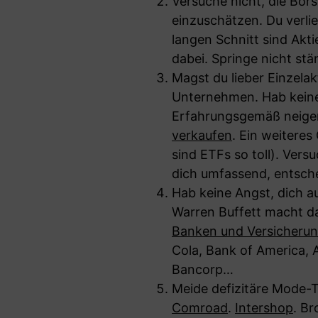
Versuche nicht, die Börs
einzuschätzen. Du verlie
langen Schnitt sind Aktie
dabei. Springe nicht stän
Magst du lieber Einzelak
Unternehmen. Hab keine 
Erfahrungsgemäß neigen
verkaufen
. Ein weitere
sind ETFs so toll). Vers
dich umfassend, entsche
Hab keine Angst, dich a
Warren Buffett macht da
Banken und Versicheru
Cola, Bank of America, 
Bancorp…
Meide defizitäre Mode-T
Comroad
.
Intershop
. Br