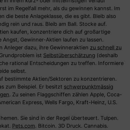
e in ihrem kurz- oder mittelfristigen Verlauf
rst im Regelfall mehr, als du gewinnen kannst. Im
n die beste Anlageklasse, die es gibt. Bleib also
dig rein und raus. Bleib am Ball. Stocke auf.
tien kaufen, konzentriere dich auf großartige
Angst, Gewinner-Aktien laufen zu lassen.
 Anleger dazu, ihre Gewinneraktien
zu schnell zu
s Grundproblem ist
Selbstüberschätzung
(deshalb
uche rational Entscheidungen zu treffen. Informiere
ide selbst.
uf bestimmte Aktien/Sektoren zu konzentrieren.
s zum Beispiel. Er besitzt
schwerpunktmässig
ngen
. Zu seinen Flaggschiffen zählen Apple, Coca-
American Express, Wells Fargo, Kraft-Heinz, U.S.
hemen. Sie sind in der Regel überteuert. Tulpen.
okat.
Pets.com
. Bitcoin. 3D Druck. Cannabis.