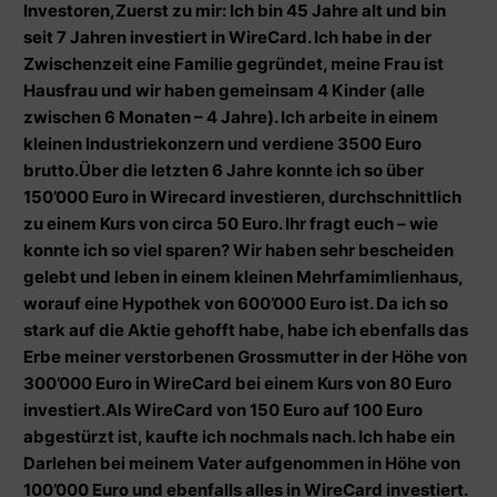
Investoren,
Zuerst zu mir: Ich bin 45 Jahre alt und bin
seit 7 Jahren investiert in WireCard. Ich habe in der
Zwischenzeit eine Familie gegründet, meine Frau ist
Hausfrau und wir haben gemeinsam 4 Kinder (alle
zwischen 6 Monaten – 4 Jahre). Ich arbeite in einem
kleinen Industriekonzern und verdiene 3500 Euro
brutto.
Über die letzten 6 Jahre konnte ich so über
150’000 Euro in Wirecard investieren, durchschnittlich
zu einem Kurs von circa 50 Euro. Ihr fragt euch – wie
konnte ich so viel sparen? Wir haben sehr bescheiden
gelebt und leben in einem kleinen Mehrfamimlienhaus,
worauf eine Hypothek von 600’000 Euro ist. Da ich so
stark auf die Aktie gehofft habe, habe ich ebenfalls das
Erbe meiner verstorbenen Grossmutter in der Höhe von
300’000 Euro in WireCard bei einem Kurs von 80 Euro
investiert.
Als WireCard von 150 Euro auf 100 Euro
abgestürzt ist, kaufte ich nochmals nach. Ich habe ein
Darlehen bei meinem Vater aufgenommen in Höhe von
100’000 Euro und ebenfalls alles in WireCard investiert.