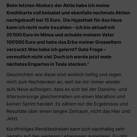
Beim letzten Absturz der Aktie habe ich meine
Kreditkarte voll belastet und ebenfalls nochmals Aktien
nachgekauft bei 15 Euro.
Die Hypothek für das Haus
kann ich nicht mehr bezahlen – ich bin aktuell mit
25’000 Euro im Minus und schulde meinem Vater
100’000 Euro und habe das Erbe meiner Grosseltern
verzockt.
Was habe ich gelernt? Gute Frage –
vermutlich nicht viel. Doch ich werde jetzt mein
nächstes Erspartes in Tesla stecken.“
Geschichten wie diese sind wirklich heftig und regen
mich zum Nachdenken an, weil sie mir immer wieder
aufs Neue aufzeigen, dass es sich bei der Daseins- und
Altersvorsorge gleichermaßen um einen Marathon und
keinen Sprint handelt. Es zählen nur die Ergebnisse und
Resultate über einen langen Zeitraum, nicht das Hier und
Jetzt.
Kurzfristiges Renditestreben kann sich nachhaltig sehr
negativ auf den weiteren Lebensweg auswirken. Es gibt