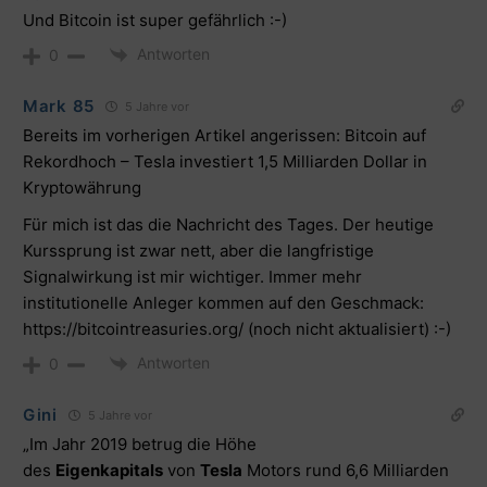
Und Bitcoin ist super gefährlich :-)
Antworten
0
Mark 85
5 Jahre vor
Bereits im vorherigen Artikel angerissen:
Bitcoin auf
Rekordhoch – Tesla investiert 1,5 Milliarden Dollar in
Kryptowährung
Für mich ist das die Nachricht des Tages. Der heutige
Kurssprung ist zwar nett, aber die langfristige
Signalwirkung ist mir wichtiger. Immer mehr
institutionelle Anleger kommen auf den Geschmack:
https://bitcointreasuries.org/
(noch nicht aktualisiert) :-)
Antworten
0
Gini
5 Jahre vor
„Im Jahr 2019 betrug die Höhe
des
Eigenkapitals
von
Tesla
Motors rund 6,6 Milliarden