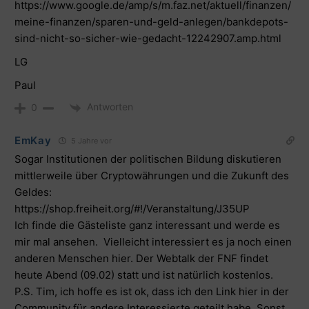
https://www.google.de/amp/s/m.faz.net/aktuell/finanzen/
meine-finanzen/sparen-und-geld-anlegen/bankdepots-
sind-nicht-so-sicher-wie-gedacht-12242907.amp.html
LG
Paul
Antworten
0
EmKay
5 Jahre vor
Sogar Institutionen der politischen Bildung diskutieren
mittlerweile über Cryptowährungen und die Zukunft des
Geldes:
https://shop.freiheit.org/#!/Veranstaltung/J35UP
Ich finde die Gästeliste ganz interessant und werde es
mir mal ansehen. Vielleicht interessiert es ja noch einen
anderen Menschen hier. Der Webtalk der FNF findet
heute Abend (09.02) statt und ist natürlich kostenlos.
P.S. Tim, ich hoffe es ist ok, dass ich den Link hier in der
Community für andere Interessierte geteilt habe. Sonst