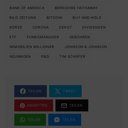
BANK OF AMERICA
BERKSHIRE HATHAWAY
BILD ZEITUNG
BITCOIN
BUY AND HOLD
BÖRSE
CORONA
DEPOT
DIVIDENDEN
ETF
FONDSMANAGER
GEBÜHREN
IMMOBILIEN MILLIONÄR
JOHNSON & JOHNSON
NEUWAGEN
P&G
TIM SCHÄFER
TEILEN
TWEET
ANHEFTEN
TEILEN
TEILEN
TEILEN