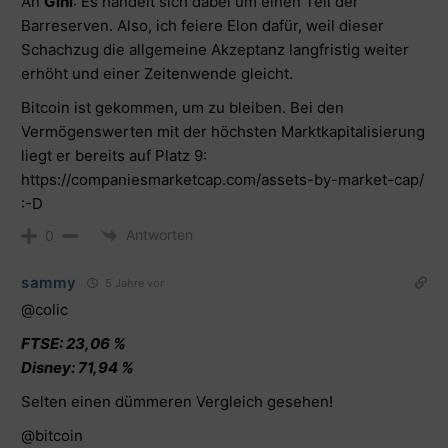
An
Gini
: Es handelt sich dabei um einen Teil der
Barreserven. Also, ich feiere Elon dafür, weil dieser
Schachzug die allgemeine Akzeptanz langfristig weiter
erhöht und einer Zeitenwende gleicht.
Bitcoin ist gekommen, um zu bleiben. Bei den
Vermögenswerten mit der höchsten Marktkapitalisierung
liegt er bereits auf Platz 9:
https://companiesmarketcap.com/assets-by-market-cap/
:-D
Antworten
0
sammy
5 Jahre vor
@colic
FTSE: 23,06 %
Disney: 71,94 %
Selten einen dümmeren Vergleich gesehen!
@bitcoin