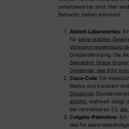
unterbewertet sind. Hier sind 
Betracht ziehen könntest:
Abbott Laboratories
: E
für
seine stabilen Gewin
Vorstand regelmässig di
Dividendenkönig. Die Ak
Sekretärin Grace Groner
Dividende, das KGV ersc
Coca-Cola
: Ein klassis
Marke und konstant ste
Dividende
(Dividendenkö
erhöht
, weltweit stiegt
bei vertretbaren 23,
die
Colgate-Palmolive
: Ei
das für seine beständi