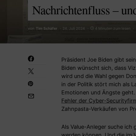
Nachrichtenfluss – und
von
Tim Schäfer
24. Juli 2024
4 Minuten zum lesen
Präsident Joe Biden gibt sei
Biden wünscht sich, dass Viz
wird und die Wahl gegen Don
in der Politik stört mich als 
Emotionen und Ängste geht.
Fehler der Cyber-Securityfi
Zahnpasta-Verkäufen von Pro
Als Value-Anleger suche ich 
werden können. Und die im V