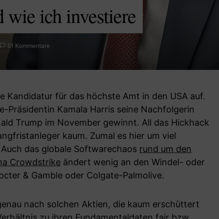
 wie ich investiere
51 Kommentare
ne Kandidatur für das höchste Amt in den USA auf.
e-Präsidentin Kamala Harris seine Nachfolgerin
ald Trump im November gewinnt. All das Hickhack
Langfristanleger kaum. Zumal es hier um viel
 Auch das globale Softwarechaos
rund um den
rma Crowdstrike
ändert wenig an den Windel- oder
cter & Gamble oder Colgate-Palmolive.
genau nach solchen Aktien, die kaum erschüttert
erhältnis zu ihren Fundamentaldaten fair bzw.