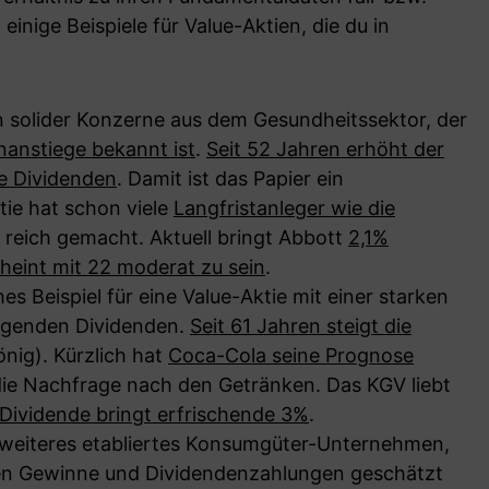
einige Beispiele für Value-Aktien, die du in
in solider Konzerne aus dem Gesundheitssektor, der
nanstiege bekannt ist
.
Seit 52 Jahren erhöht der
e Dividenden
. Damit ist das Papier ein
tie hat schon viele
Langfristanleger wie die
reich gemacht. Aktuell bringt Abbott
2,1%
heint mit 22 moderat zu sein
.
ches Beispiel für eine Value-Aktie mit einer starken
igenden Dividenden.
Seit 61 Jahren steigt die
nig). Kürzlich hat
Coca-Cola seine Prognose
 die Nachfrage nach den Getränken. Das KGV liebt
 Dividende bringt erfrischende 3%
.
n weiteres etabliertes Konsumgüter-Unternehmen,
gen Gewinne und Dividendenzahlungen geschätzt