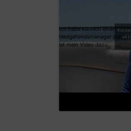
Ich habe kürzlich einen pro
Klick
Hedgefondsmanager zuhause
akz
ist mein Video dazu: