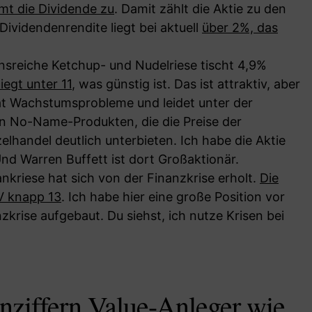
mt die Dividende zu
. Damit zählt die Aktie zu den
ividendenrendite liegt bei aktuell
über 2%, das
ionsreiche Ketchup- und Nudelriese tischt 4,9%
iegt unter 11
, was günstig ist. Das ist attraktiv, aber
at Wachstumsprobleme und leidet unter der
len No-Name-Produkten, die die Preise der
elhandel deutlich unterbieten. Ich habe die Aktie
nd Warren Buffett ist dort Großaktionär.
ankriese hat sich von der Finanzkrise erholt.
Die
V knapp 13
. Ich habe hier eine große Position vor
krise aufgebaut. Du siehst, ich nutze Krisen bei
ziffern Value-Anleger wie