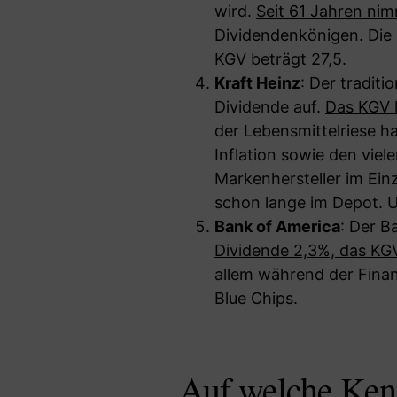
wird.
Seit 61 Jahren nim
Dividendenkönigen. Die D
KGV beträgt 27,5
.
Kraft Heinz
: Der tradit
Dividende auf.
Das KGV l
der Lebensmittelriese h
Inflation sowie den vie
Markenhersteller im Einz
schon lange im Depot. U
Bank of America
: Der B
Dividende 2,3%, das KG
allem während der Finanz
Blue Chips.
Auf welche Kenn