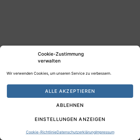
Cookie-Zustimmung
verwalten
Ich schreibe für das „aktien”-
Magazin
Wir verwenden Cookies, um unseren Service zu verbessern.
Traderfox
ALLE AKZEPTIEREN
Fordern Sie jetzt Ihre
kostenlose Probeausgabe an!
ABLEHNEN
Probeausgabe
EINSTELLUNGEN ANZEIGEN
Cookie-Richtlinie
Datenschutzerklärung
Impressum