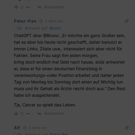
Antworten
0
Peter-Pan
3 Jahre vor
Antwort auf
Bruno
ChatGPT über
@Bruno
: „Er möchte ein ganz Großer sein,
hat es aber bis heute nicht geschafft, daher benutzt er
immer Links, Zitate usw., interessiert sich aber nicht für
Fakten. Seine Frau sagt ihm jeden morgen,
bring doch endlich mal Geld nach hause, stolz antwortet
er, dass er für einen deutschen Finanzblog in
verantwortungs-voller Position arbeitet und daher jeden
Tag von Montag bis Sonntag dort einen auf Wichtig tun
muss und ihr Gehalt als Ärztin reicht doch aus.“ Den Rest
habe ich ausgeblendet.
Tja, Carcer so spielt das Leben.
Antworten
0
Alf
3 Jahre vor
Antwort auf
Peter-Pan