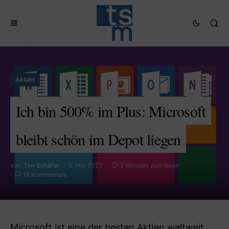
Aktien
Ich bin 500% im Plus: Microsoft
bleibt schön im Depot liegen
von
Tim Schäfer
5. Mai 2023
3 Minuten zum lesen
18 Kommentare
Microsoft ist eine der besten Aktien weltweit.