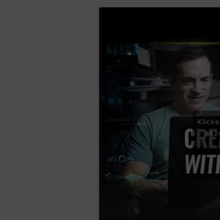
Klick
akz