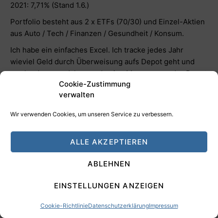
2021: 7,71% (Stand 1.6.)
Portfolio besteht aus 2 x ETFs (70/30) und Einzel-Aktien
aus Auto / Tech / Finanzen / Gesundheit / Konsum.
Ich habe ein einfaches Excel. Ich tracke jedes Jahr
wieviel Geld durch Überweisung aufs Depot geht und
mache dann am Jahresende eine Messung wo das Depot
Cookie-Zustimmung
liegt. Die Differenz (meist positiv) ist die Rendite. Etwas
verwalten
vereinfacht, weil ich damit so tue als hätte ich am
Jahresanfang alles überwiesen und dann bis Jahresende
Wir verwenden Cookies, um unseren Service zu verbessern.
kein Geld mehr eingezahlt, aber mit dieser
Ungenauigkeit kann ich leben. Ist halt super easy.
ALLE AKZEPTIEREN
Portfolio Manager habe ich mir mal angeschaut, aber
irgendwie war es mir doch zu anstrengend.
ABLEHNEN
Antworten
0
EINSTELLUNGEN ANZEIGEN
Stefan
5 Jahre vor
Also ich habe mir das Referat angesehen und kann voll
Cookie-Richtlinie
Datenschutzerklärung
Impressum