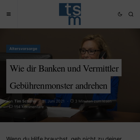
Altersvorsorge
Wie dir Banken und Vermittler
Gebührenmonster andrehen
von
Tim Schäfer
21. Juni 2021
3 Minuten zum lesen
154 Kommentare
Wenn du Hilfe brauchst, geh nicht zu deiner