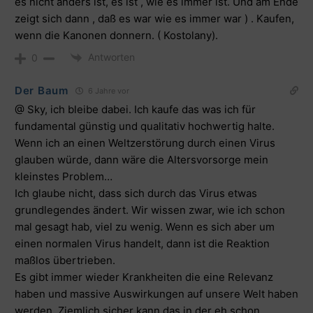
es nicht anders ist, es ist , wie es immer ist. Und am Ende
zeigt sich dann , daß es war wie es immer war ) . Kaufen,
wenn die Kanonen donnern. ( Kostolany).
Antworten
0
Der Baum
6 Jahre vor
@ Sky, ich bleibe dabei. Ich kaufe das was ich für
fundamental günstig und qualitativ hochwertig halte.
Wenn ich an einen Weltzerstörung durch einen Virus
glauben würde, dann wäre die Altersvorsorge mein
kleinstes Problem…
Ich glaube nicht, dass sich durch das Virus etwas
grundlegendes ändert. Wir wissen zwar, wie ich schon
mal gesagt hab, viel zu wenig. Wenn es sich aber um
einen normalen Virus handelt, dann ist die Reaktion
maßlos übertrieben.
Es gibt immer wieder Krankheiten die eine Relevanz
haben und massive Auswirkungen auf unsere Welt haben
werden. Ziemlich sicher kann das in der eh schon