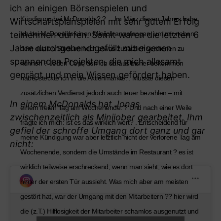
ich an einigen Börsenspielen und
Kündigung bei McDonalds? ? . . Im März diesen Jahres habe
Wirtschaftsplanspielen mit sehr gutem Erfolg
teilnehmen dürfen. Somit waren die letzten 6
ich bei McDonalds einen Minijob angefangen, um mir neben
Jahre durchgehend gefüllt mit eigenen
dem dualen Studium noch etwas zusätzlich verdienen zu
spannenden Projekten, die mich allesamt
können ? Jeden Cent, den ich daraus bisher bekommen
geprägt und mein Wissen gefördert haben.
habe, steckte ich in die Aktienmärkte. . Musste diesen
zusätzlichen Verdienst jedoch auch teuer bezahlen – mit
In einem McDonalds hat Jonas
einem freien Tag am Wochenende. ? Und nach einer Weile
zwischenzeitlich als Minijober gearbeitet. Ihm
fragte ich mich: ist es das wirklich wert? . Entscheidend für
gefiel der schroffe Umgang dort ganz und gar
meine Kündigung war aber letztlich nicht der verlorene Tag am
nicht:
Wochenende, sondern die Umstände im Restaurant ? es ist
wirklich teilweise erschreckend, wenn man sieht, wie es dort
hinter der ersten Tür aussieht. Was mich aber am meisten
gestört hat, war der Umgang mit den Mitarbeitern ?? hier wird
die (z.T.) Hilflosigkeit der Mitarbeiter schamlos ausgenutzt und