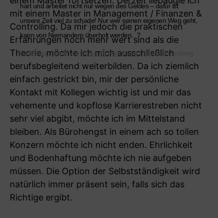
einem Master fortsetzen. Derzeit liebäugle ich
hart und arbeitet nicht nur wegen des Geldes – dafür ist
mit einem Master in Management / Finanzen &
unsere Zeit viel zu schade! Nur wer seinen eigenen Weg geht,
Controlling. Da mir jedoch die praktischen
kann von Niemandem überholt werden.. ?
Erfahrungen noch mehr wert sind als die
Theorie, möchte ich mich ausschließlich
Ein Beitrag geteilt von
Jonas Rosenberger
(@jonasrosenbergerinvest) am
berufsbegleitend weiterbilden. Da ich ziemlich
einfach gestrickt bin, mir der persönliche
Kontakt mit Kollegen wichtig ist und mir das
vehemente und kopflose Karrierestreben nicht
sehr viel abgibt, möchte ich im Mittelstand
bleiben. Als Bürohengst in einem ach so tollen
Konzern möchte ich nicht enden. Ehrlichkeit
und Bodenhaftung möchte ich nie aufgeben
müssen. Die Option der Selbstständigkeit wird
natürlich immer präsent sein, falls sich das
Richtige ergibt.