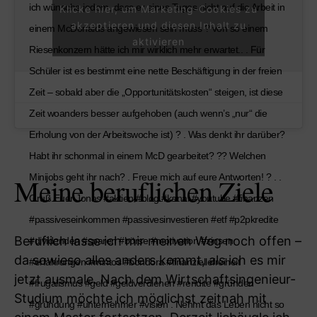
ich wünsche jedem, dass er eines Tages nicht auf die Arbeit in
Klicke hier, um Marketing-Cookies zu
akzeptieren und diesen Inhalt zu
einem McDonalds angewiesen sein muss ? von so einem
aktivieren
Riesenkonzern hätte ich mir wirklich mehr erwartet.. . Für
Schüler ist es bestimmt eine nette Beschäftigung in der freien
Zeit – sobald aber die „Opportunitätskosten“ steigen, ist diese
Zeit woanders besser aufgehoben (auch wenn’s „nur“ die
Erholung von der Arbeitswoche ist) ? . Was denkt ihr darüber?
Habt ihr schonmal in einem McD gearbeitet? ?? Welchen
Minijobs geht ihr nach? . Freue mich auf eure Antworten! ? . .
Meine beruflichen Ziele
Gruß Euer Jonas #aktien #blog #kanal #youtube #finanzen
#passiveseinkommen #passivesinvestieren #etf #p2pkredite
Beruflich lasse ich mir meinen Weg noch offen –
#dividenden #sparen #börse #motivation #zinsen
da sowieso alles anders kommt, als ich es mir
#erfahrungen #mintos #bondora #finanziellefreiheit
jetzt ausmale. Nach dem Wirtschaftsingenieur-
#frugalismus #geld #geldverdienen #rendite #gründen
Studium möchte ich möglichst zeitnah mit
#gründung #unternehmer #vision . Nehmt das Leben nicht so