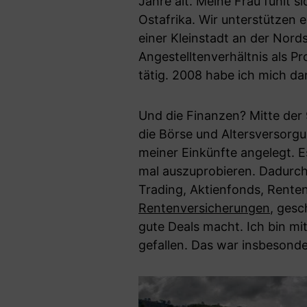
Jahre alt. Meine Frau fühlt si
Ostafrika. Wir unterstützen 
einer Kleinstadt an der Nord
Angestelltenverhältnis als Pr
tätig. 2008 habe ich mich da
Und die Finanzen? Mitte der 
die Börse und Altersversorgu
meiner Einkünfte angelegt. Es
mal auszuprobieren. Dadurch
Trading, Aktienfonds, Rent
Rentenversicherungen
, gesc
gute Deals macht. Ich bin mi
gefallen. Das war insbesonder