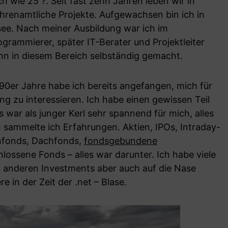
ch wie 25 ?. Seit fast zehn Jahren leben wir in
ehrenamtliche Projekte. Aufgewachsen bin ich in
see. Nach meiner Ausbildung war ich im
ogrammierer, später IT-Berater und Projektleiter
nn in diesem Bereich selbständig gemacht.
90er Jahre habe ich bereits angefangen, mich für
ng zu interessieren. Ich habe einen gewissen Teil
 war als junger Kerl sehr spannend für mich, alles
 sammelte ich Erfahrungen. Aktien, IPOs, Intraday-
enfonds, Dachfonds,
fondsgebundene
hlossene Fonds – alles war darunter. Ich habe viele
t anderen Investments aber auch auf die Nase
e in der Zeit der .net – Blase.