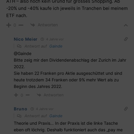
ATH – also noch kein Grund für grosses Shopping. Ab
-20% und -40% kaufe ich jeweils in Tranchen bei meinem
ETF nach.
Antworten
0
Nico Meier
4 Jahre vor
Antwort auf
Gainde
@Gainde
Bitte zeig mir den Dividendenabschlag der Zurich im Jahr
2022.
Sie haben 22 Franken pro Aktie ausgeschüttet und sind
heute trotzdem 34 Franken oder 9% mehr Wert als zu
Beginn des Jahres 2022.
Antworten
0
Bruno
4 Jahre vor
Antwort auf
Gainde
Theorie und Praxis… In der Praxis ist die linke Tasche
eben oft löchrig. Deshalb funktioniert auch das „pay me