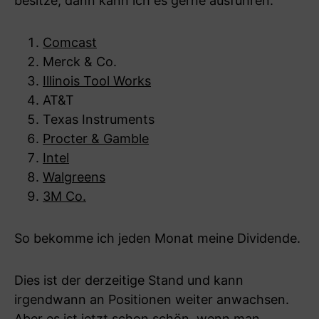
besitze, dann kann ich es gerne ausführen:
Comcast
Merck & Co.
Illinois Tool Works
AT&T
Texas Instruments
Procter & Gamble
Intel
Walgreens
3M Co.
So bekomme ich jeden Monat meine Dividende.
Dies ist der derzeitige Stand und kann
irgendwann an Positionen weiter anwachsen.
Aber es ist jetzt schon schön, wenn man