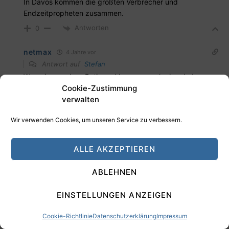
In Davos kommen die größten Verbrecher und
Endzeitpropheten zusammen.
Antworten
0
netmax
4 Jahre vor
Antwort auf
Stefan
War mir neu, dass Putin und Lawrow auch eingeladen
waren.
Cookie-Zustimmung
verwalten
Antworten
0
Wir verwenden Cookies, um unseren Service zu verbessern.
Stefan
4 Jahre vor
Antwort auf
netmax
ALLE AKZEPTIEREN
Zu kurzfristig gedacht
Antworten
0
ABLEHNEN
Freelancer Sebastian
4 Jahre vor
EINSTELLUNGEN ANZEIGEN
Wie war das mit dem „sit on your ass investing“? Ab und
an investieren und ansonsten 99% der Zeit nichts tun.
Cookie-Richtlinie
Datenschutzerklärung
Impressum
Geduldig abwarten und langfristig die Früchte ernten.