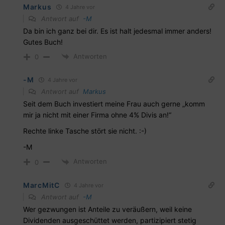
Markus
4 Jahre vor
Antwort auf
-M
Da bin ich ganz bei dir. Es ist halt jedesmal immer anders!
Gutes Buch!
Antworten
0
-M
4 Jahre vor
Antwort auf
Markus
Seit dem Buch investiert meine Frau auch gerne „komm
mir ja nicht mit einer Firma ohne 4% Divis an!“
Rechte linke Tasche stört sie nicht. :-)
-M
Antworten
0
MarcMitC
4 Jahre vor
Antwort auf
-M
Wer gezwungen ist Anteile zu veräußern, weil keine
Dividenden ausgeschüttet werden, partizipiert stetig