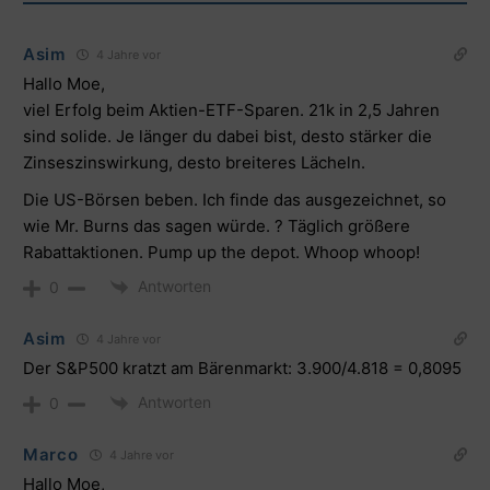
Asim
4 Jahre vor
Hallo Moe,
viel Erfolg beim Aktien-ETF-Sparen. 21k in 2,5 Jahren
sind solide. Je länger du dabei bist, desto stärker die
Zinseszinswirkung, desto breiteres Lächeln.
Die US-Börsen beben. Ich finde das ausgezeichnet, so
wie Mr. Burns das sagen würde. ? Täglich größere
Rabattaktionen. Pump up the depot. Whoop whoop!
Antworten
0
Asim
4 Jahre vor
Der S&P500 kratzt am Bärenmarkt: 3.900/4.818 = 0,8095
Antworten
0
Marco
4 Jahre vor
Hallo Moe,