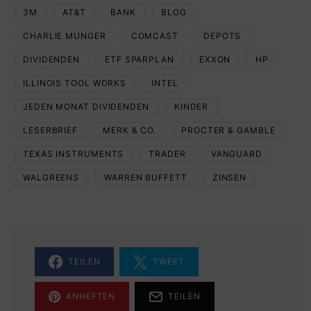
3M
AT&T
BANK
BLOG
CHARLIE MUNGER
COMCAST
DEPOTS
DIVIDENDEN
ETF SPARPLAN
EXXON
HP
ILLINOIS TOOL WORKS
INTEL
JEDEN MONAT DIVIDENDEN
KINDER
LESERBRIEF
MERK & CO.
PROCTER & GAMBLE
TEXAS INSTRUMENTS
TRADER
VANGUARD
WALGREENS
WARREN BUFFETT
ZINSEN
TEILEN
TWEET
ANHEFTEN
TEILEN