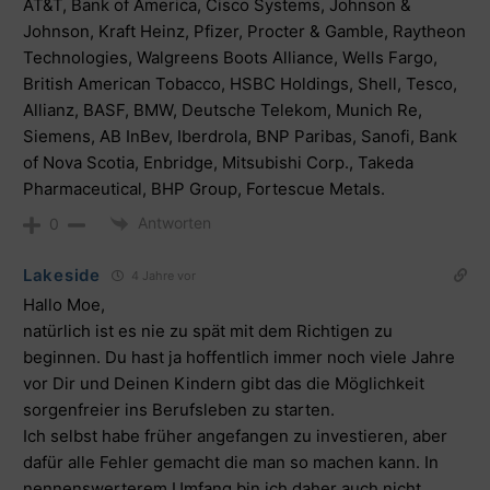
AT&T, Bank of America, Cisco Systems, Johnson &
Johnson, Kraft Heinz, Pfizer, Procter & Gamble, Raytheon
Technologies, Walgreens Boots Alliance, Wells Fargo,
British American Tobacco, HSBC Holdings, Shell, Tesco,
Allianz, BASF, BMW, Deutsche Telekom, Munich Re,
Siemens, AB InBev, Iberdrola, BNP Paribas, Sanofi, Bank
of Nova Scotia, Enbridge, Mitsubishi Corp., Takeda
Pharmaceutical, BHP Group, Fortescue Metals.
Antworten
0
Lakeside
4 Jahre vor
Hallo Moe,
natürlich ist es nie zu spät mit dem Richtigen zu
beginnen. Du hast ja hoffentlich immer noch viele Jahre
vor Dir und Deinen Kindern gibt das die Möglichkeit
sorgenfreier ins Berufsleben zu starten.
Ich selbst habe früher angefangen zu investieren, aber
dafür alle Fehler gemacht die man so machen kann. In
nennenswerterem Umfang bin ich daher auch nicht