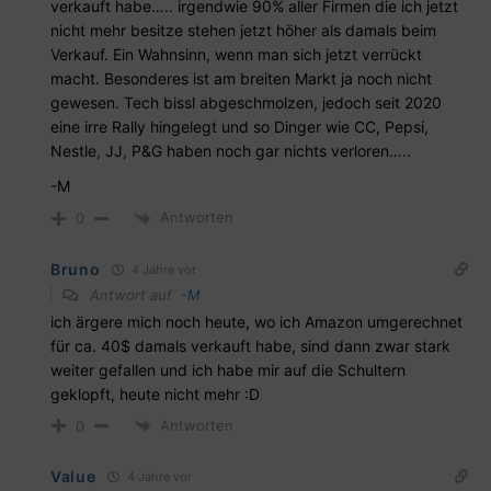
verkauft habe….. irgendwie 90% aller Firmen die ich jetzt
nicht mehr besitze stehen jetzt höher als damals beim
Verkauf. Ein Wahnsinn, wenn man sich jetzt verrückt
macht. Besonderes ist am breiten Markt ja noch nicht
gewesen. Tech bissl abgeschmolzen, jedoch seit 2020
eine irre Rally hingelegt und so Dinger wie CC, Pepsi,
Nestle, JJ, P&G haben noch gar nichts verloren…..
-M
Antworten
0
Bruno
4 Jahre vor
Antwort auf
-M
ich ärgere mich noch heute, wo ich Amazon umgerechnet
für ca. 40$ damals verkauft habe, sind dann zwar stark
weiter gefallen und ich habe mir auf die Schultern
geklopft, heute nicht mehr :D
Antworten
0
Value
4 Jahre vor