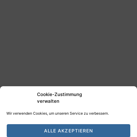
Cookie-Zustimmung
verwalten
Wir verwenden Cookies, um unseren Service zu verbessern.
©2025 Tim Schäfer Media
ALLE AKZEPTIEREN
HAMANN DESIGN - Digitale Medien