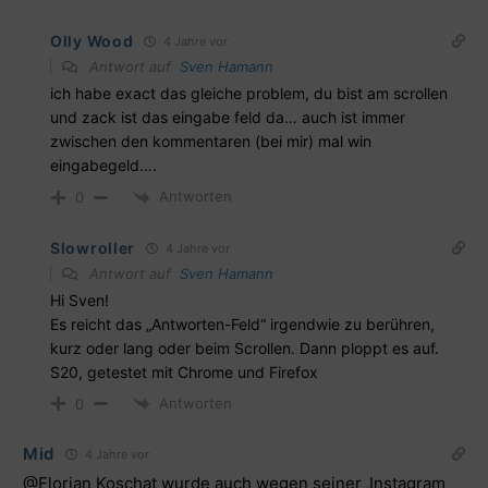
Olly Wood
4 Jahre vor
Antwort auf
Sven Hamann
ich habe exact das gleiche problem, du bist am scrollen
und zack ist das eingabe feld da… auch ist immer
zwischen den kommentaren (bei mir) mal win
eingabegeld….
Antworten
0
Slowroller
4 Jahre vor
Antwort auf
Sven Hamann
Hi Sven!
Es reicht das „Antworten-Feld“ irgendwie zu berühren,
kurz oder lang oder beim Scrollen. Dann ploppt es auf.
S20, getestet mit Chrome und Firefox
Antworten
0
Mid
4 Jahre vor
@Florian
Koschat wurde auch wegen seiner ‚Instagram