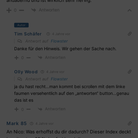
andauernd und ist wirklich sehr nervig.
Antworten
0
Autor
Tim Schäfer
4 Jahre vor
Antwort auf
Flowster
Danke für den Hinweis. Wir gehen der Sache nach.
Antworten
0
Olly Wood
4 Jahre vor
Antwort auf
Flowster
ja du hast recht…man kommt bei scrollen mit dem linke
faumen versehentlich auf den „antworten“ button…genau
das ist es
Antworten
0
Mark 85
4 Jahre vor
An Nico: Was erhoffst du dir dadurch? Dieser Index deckt