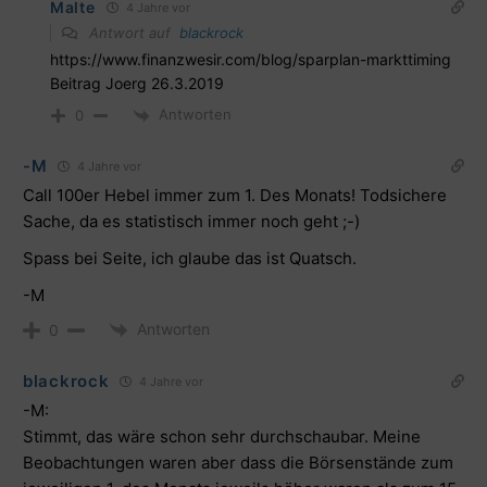
Malte
4 Jahre vor
Antwort auf
blackrock
https://www.finanzwesir.com/blog/sparplan-markttiming
Beitrag Joerg 26.3.2019
Antworten
0
-M
4 Jahre vor
Call 100er Hebel immer zum 1. Des Monats! Todsichere
Sache, da es statistisch immer noch geht ;-)
Spass bei Seite, ich glaube das ist Quatsch.
-M
Antworten
0
blackrock
4 Jahre vor
-M:
Stimmt, das wäre schon sehr durchschaubar. Meine
Beobachtungen waren aber dass die Börsenstände zum