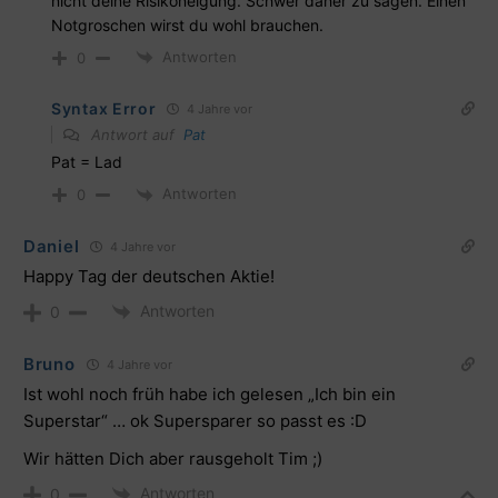
nicht deine Risikoneigung. Schwer daher zu sagen. Einen
Notgroschen wirst du wohl brauchen.
Antworten
0
Syntax Error
4 Jahre vor
Antwort auf
Pat
Pat = Lad
Antworten
0
Daniel
4 Jahre vor
Happy Tag der deutschen Aktie!
Antworten
0
Bruno
4 Jahre vor
Ist wohl noch früh habe ich gelesen „Ich bin ein
Superstar“ … ok Supersparer so passt es :D
Wir hätten Dich aber rausgeholt Tim ;)
Antworten
0