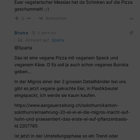
Euer vegetarischer Messias hat da Schinken auf die Pizza
geschummelt! ;-)
Antworten
0
Bruno
4 Jahre vor
Antwort auf
Sparta
@Sparta
Das ist eine vegane Pizza mit veganem Speck und
veganem Käse :D Es soll ja auch schon veganes Burrata
geben…
In der Migros einer der 2 grossen Detailhändler bei uns
gibt es jetzt vegane gekochte Eier, in Plastikbeutel
eingepackt, ich werde sie kaum kaufen.
https://www.aargauerzeitung.ch/solothurn/kanton-
solothurn/ernaehrung-20-ei-ei-ei-die-migros-macht-auf-
huhn-und-praesentiert-das-erste-ei-auf-pflanzenbasis-
ld.2207785
Ist jetzt in der Umstellungsphase so ein Trend oder