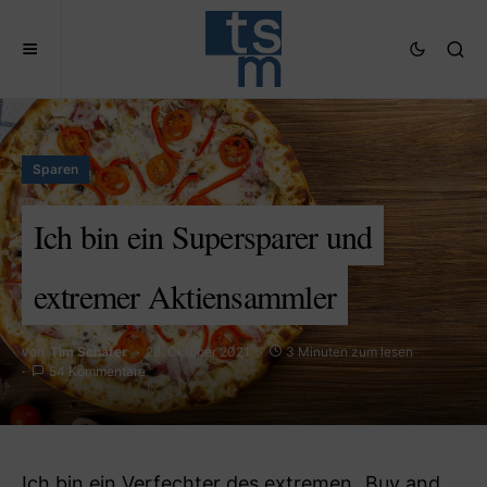
Sparen
Ich bin ein Supersparer und
extremer Aktiensammler
von
Tim Schäfer
28. Oktober 2021
3 Minuten zum lesen
54 Kommentare
Ich bin ein Verfechter des extremen „Buy and