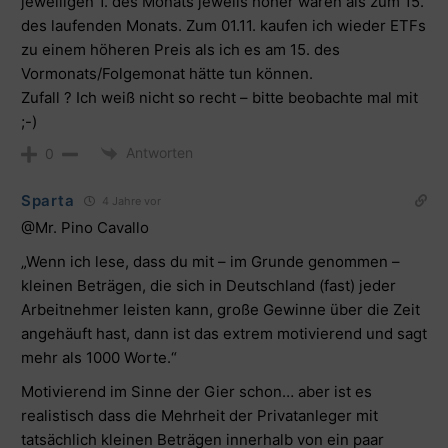
jeweiligen 1. des Monats jeweils höher waren als zum 15.
des laufenden Monats. Zum 01.11. kaufen ich wieder ETFs
zu einem höheren Preis als ich es am 15. des
Vormonats/Folgemonat hätte tun können.
Zufall ? Ich weiß nicht so recht – bitte beobachte mal mit
;-)
Antworten
0
Sparta
4 Jahre vor
@Mr. Pino Cavallo
„Wenn ich lese, dass du mit – im Grunde genommen –
kleinen Beträgen, die sich in Deutschland (fast) jeder
Arbeitnehmer leisten kann, große Gewinne über die Zeit
angehäuft hast, dann ist das extrem motivierend und sagt
mehr als 1000 Worte.“
Motivierend im Sinne der Gier schon… aber ist es
realistisch dass die Mehrheit der Privatanleger mit
tatsächlich kleinen Beträgen innerhalb von ein paar