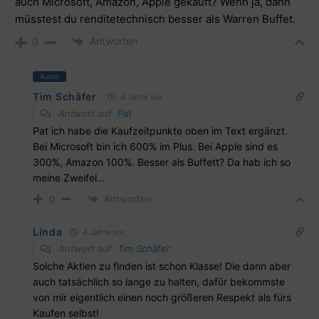
auch Microsoft, Amazon, Apple gekauft? Wenn ja, dann
müsstest du renditetechnisch besser als Warren Buffet.
Antworten
0
Autor
Tim Schäfer
4 Jahre vor
Antwort auf
Pat
Pat ich habe die Kaufzeitpunkte oben im Text ergänzt.
Bei Microsoft bin ich 600% im Plus. Bei Apple sind es
300%, Amazon 100%. Besser als Buffett? Da hab ich so
meine Zweifel…
Antworten
0
Linda
4 Jahre vor
Antwort auf
Tim Schäfer
Solche Aktien zu finden ist schon Klasse! Die dann aber
auch tatsächlich so lange zu halten, dafür bekommste
von mir eigentlich einen noch größeren Respekt als fürs
Kaufen selbst!