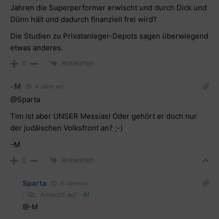
Jahren die Superperformer erwischt und durch Dick und
Dünn hält und dadurch finanziell frei wird?
Die Studien zu Privatanleger-Depots sagen überwiegend
etwas anderes.
Antworten
0
-M
4 Jahre vor
@Sparta
Tim ist aber UNSER Messias! Oder gehört er doch nur
der judäischen Volksfront an? ;-)
-M
Antworten
0
Sparta
4 Jahre vor
Antwort auf
-M
@-M