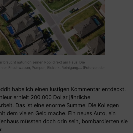
er braucht natürlich seinen Pool direkt am Haus. Die
lor, Frischwasser, Pumpen, Elektrik, Reinigung…. (Foto von der
eddit habe ich einen lustigen Kommentar entdeckt.
ieur erhielt 200.000 Dollar jährliche
 Arbeit. Das ist eine enorme Summe. Die Kollegen
mit dem vielen Geld mache. Ein neues Auto, ein
rienhaus müssten doch drin sein, bombardierten sie
n: