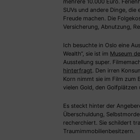
mehrere 10.000 Euro. Ferienh
SUVs und andere Dinge, die 
Freude machen. Die Folgekos
Versicherung, Abnutzung, R
Ich besuchte in Oslo eine A
Wealth“, sie ist im
Museum des
Ausstellung super. Filmemac
hinterfragt
. Den irren Konsu
Korn nimmt sie im Film zum 
vielen Gold, den Golfplätzen
Es steckt hinter der Angeberei
Überschuldung, Selbstmorde,
recherchiert. Sie schildert t
Traumimmobilienbesitzern.