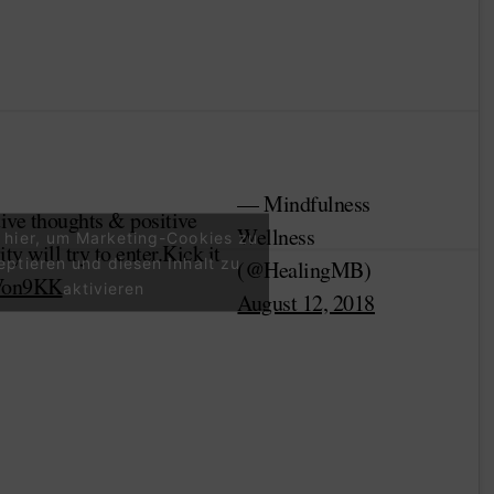
— Mindfulness
tive thoughts & positive
Wellness
e hier, um Marketing-Cookies zu
ity will try to enter.Kick it
eptieren und diesen Inhalt zu
(@HealingMB)
zVon9KK
aktivieren
August 12, 2018