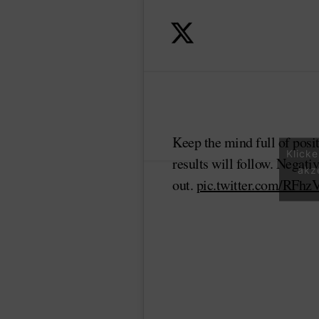
Keep the mind full of posi
Klick
results will follow. Negativ
akz
out.
pic.twitter.com/RFh