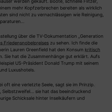
äuser werden gekauft. Boote, schnelle Flitzer,
einem mehr Kopfzerbrechen bereiten als wirklich
ten sind nicht zu vernachlässigen wie Reinigung,
eparaturen…
usstellung über die TV-Dokumentation „Generation
 Friedensnobelpreises
zu sehen. Ich finde die
herin Lauren Greenfield hat den Konsum
kritisch
m. Sie hat die Zusammenhänge gut erklärt. Aufs
Beispiel US-Präsident Donald Trump mit seinem
 und Luxushotels.
 oft eine verletzte Seele, sagt sie im Prinzip.
 Selbstzweifel… sie hat das beeindruckend
raurige Schicksale hinter Inselkäufern und