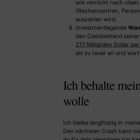
wie verrückt nach oben
(Rechenzentren, Persona
auszahlen wird.
Investmentlegende
Warr
den Cashbestand seiner
277 Milliarden Dollar pe
als zu teuer an und wart
Ich behalte me
wolle
Ich bleibe langfristig in mei
Den nächsten Crash kann nie
du für dein Vermögen tun ka