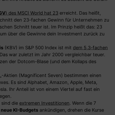
GV
) des MSCI World hat 23
erreicht. Das heißt,
 Schnitt den 23-fachen Gewinn für Unternehmen zu
schen Schnitt teuer ist. Im Prinzip heißt das: 23
 um über die Gewinne dein Investment zurück zu
is
(KBV) im S&P 500 Index ist mit
dem 5,3-fachen
 Das war zuletzt im Jahr 2000 vergleichbar teuer.
zen der Dotcom-Blase (und dem Kollaps des
„-Aktien (Magnificent Seven) bestimmen einen
exes. Es sind Alphabet, Amazon, Apple, Meta,
la. Ihr Anteil ist von einem Viertel auf fast ein
iegen.
 sind die
extremen Investitionen
. Wenn die 7
e
neue KI-Budgets
ankündigen, drehen die Kurse