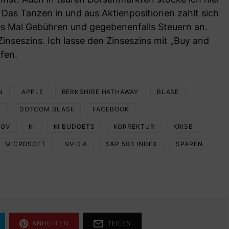
 Das Tanzen in und aus Aktienpositionen zahlt sich
des Mal Gebühren und gegebenenfalls Steuern an.
inseszins. Ich lasse den Zinseszins mit „Buy and
ufen.
N
APPLE
BERKSHIRE HATHAWAY
BLASE
T
DOTCOM BLASE
FACEBOOK
KGV
KI
KI BUDGETS
KORREKTUR
KRISE
MICROSOFT
NVIDIA
S&P 500 INDEX
SPAREN
ANHEFTEN
TEILEN