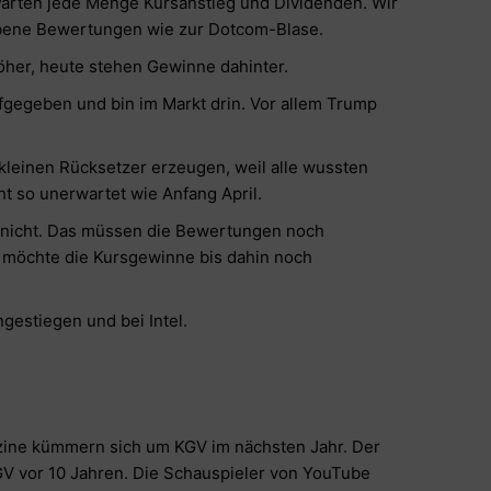
Warten jede Menge Kursanstieg und Dividenden. Wir
ebene Bewertungen wie zur Dotcom-Blase.
öher, heute stehen Gewinne dahinter.
ufgegeben und bin im Markt drin. Vor allem Trump
 kleinen Rücksetzer erzeugen, weil alle wussten
ht so unerwartet wie Anfang April.
nicht. Das müssen die Bewertungen noch
h möchte die Kursgewinne bis dahin noch
ngestiegen und bei Intel.
azine kümmern sich um KGV im nächsten Jahr. Der
V vor 10 Jahren. Die Schauspieler von YouTube