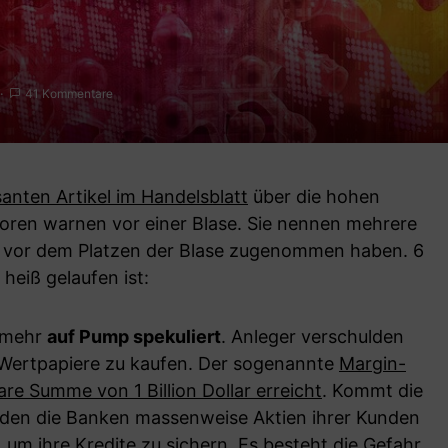
41 Kommentare
santen Artikel im Handelsblatt
über die hohen
ren warnen vor einer Blase. Sie nennen mehrere
 vor dem Platzen der Blase zugenommen haben. 6
eiß gelaufen ist:
 mehr
auf Pump spekuliert
. Anleger verschulden
 Wertpapiere zu kaufen. Der sogenannte
Margin-
are Summe von 1 Billion Dollar erreicht
. Kommt die
rden die Banken massenweise Aktien ihrer Kunden
 um ihre Kredite zu sichern. Es besteht die Gefahr