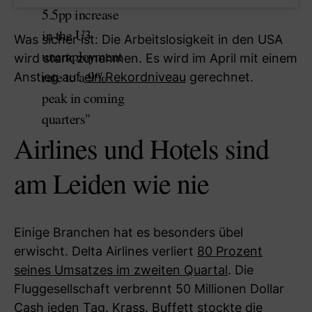
5.5pp increase
in the U3
Was sicher ist: Die Arbeitslosigkeit in den USA
unemployment
wird stark zunehmen. Es wird im April mit einem
rate to a 9%
Anstieg auf
ein Rekordniveau
gerechnet.
peak in coming
quarters"
Airlines und Hotels sind
am Leiden wie nie
Einige Branchen hat es besonders übel
erwischt. Delta Airlines verliert
80 Prozent
seines Umsatzes im zweiten Quartal
. Die
Fluggesellschaft verbrennt 50 Millionen Dollar
Cash jeden Tag. Krass. Buffett stockte die