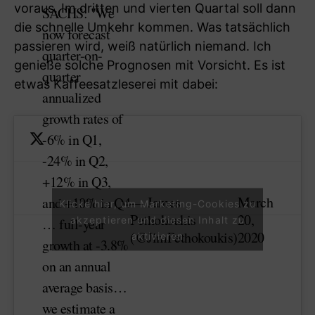
voraus. Im dritten und vierten Quartal soll dann
SACHS: "We
die schnelle Umkehr kommen. Was tatsächlich
now forecast
passieren wird, weiß natürlich niemand. Ich
quarter-on-
genieße solche Prognosen mit Vorsicht. Es ist
quarter
etwas Kaffeesatzleserei mit dabei:
annualized
growth rates of
-6% in Q1,
-24% in Q2,
+12% in Q3,
— James
March
and +10% in Q4
Klicke hier, um Marketing-Cookies zu
Pethokoukis
20,
akzeptieren und diesen Inhalt zu
… full-year
(@JimPethokoukis)
2020
aktivieren
growth at -3.8%
on an annual
average basis…
we estimate a