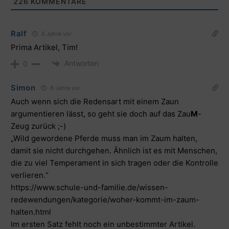
226
KOMMENTARE
Ralf
6 Jahre vor
Prima Artikel, Tim!
Antworten
0
Simon
6 Jahre vor
Auch wenn sich die Redensart mit einem Zaun
argumentieren lässt, so geht sie doch auf das Zau
M
-
Zeug zurück ;-)
„Wild gewordene Pferde muss man im Zaum halten,
damit sie nicht durchgehen. Ähnlich ist es mit Menschen,
die zu viel Temperament in sich tragen oder die Kontrolle
verlieren.“
https://www.schule-und-familie.de/wissen-
redewendungen/kategorie/woher-kommt-im-zaum-
halten.html
Im ersten Satz fehlt noch ein unbestimmter Artikel.