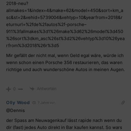
2018-neu?
allmakes=1&index=4&make=62&model=450&sort=km_a
sc&st=2&vehid=5739004&vehtyp=10&yearfrom=2018&r
eturnurl=%2fde%2fautos%2f-porsche–
911%3fallmakes%3d1%26make%3d62%26model%3d450
%26sort%3dkm_asc%26st%3d2%26vehtyp%3d10%26yea
rfrom%3d2018%26r%3d5
Mir gefällt der nicht mal, wenn Geld egal wäre, würde ich
wenn schon einen Porsche 356 restaurieren, das waren
richtige und auch wunderschöne Autos in meinen Augen.
Antworten
0
Olly Wood
7 Jahre vor
@Dennis
der Spass am Neuwagenkauf lässt rapide nach wenn du
dir (fast) jedes Auto direkt in Bar kaufen kannst. So wars