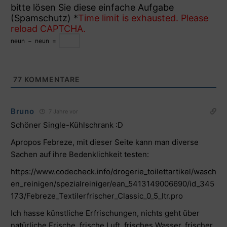
bitte lösen Sie diese einfache Aufgabe
(Spamschutz)
*
Time limit is exhausted. Please
reload CAPTCHA.
neun
−
neun
=
77
KOMMENTARE
Bruno
7 Jahre vor
Schöner Single-Kühlschrank :D
Apropos Febreze, mit dieser Seite kann man diverse
Sachen auf ihre Bedenklichkeit testen:
https://www.codecheck.info/drogerie_toilettartikel/wasch
en_reinigen/spezialreiniger/ean_5413149006690/id_345
173/Febreze_Textilerfrischer_Classic_0_5_ltr.pro
Ich hasse künstliche Erfrischungen, nichts geht über
natürliche Frische, frische Luft, frisches Wasser, frischer