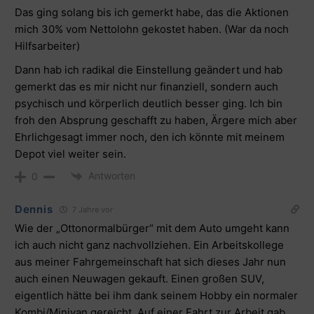
Das ging solang bis ich gemerkt habe, das die Aktionen
mich 30% vom Nettolohn gekostet haben. (War da noch
Hilfsarbeiter)
Dann hab ich radikal die Einstellung geändert und hab
gemerkt das es mir nicht nur finanziell, sondern auch
psychisch und körperlich deutlich besser ging. Ich bin
froh den Absprung geschafft zu haben, Ärgere mich aber
Ehrlichgesagt immer noch, den ich könnte mit meinem
Depot viel weiter sein.
Antworten
0
Dennis
7 Jahre vor
Wie der „Ottonormalbürger“ mit dem Auto umgeht kann
ich auch nicht ganz nachvollziehen. Ein Arbeitskollege
aus meiner Fahrgemeinschaft hat sich dieses Jahr nun
auch einen Neuwagen gekauft. Einen großen SUV,
eigentlich hätte bei ihm dank seinem Hobby ein normaler
Kombi/Minivan gereicht. Auf einer Fahrt zur Arbeit gab