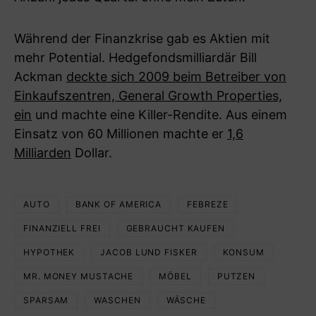
Während der Finanzkrise gab es Aktien mit
mehr Potential. Hedgefondsmilliardär Bill
Ackman
deckte sich 2009 beim Betreiber von
Einkaufszentren, General Growth Properties,
ein
und machte eine Killer-Rendite. Aus einem
Einsatz von 60 Millionen machte er
1,6
Milliarden
Dollar.
AUTO
BANK OF AMERICA
FEBREZE
FINANZIELL FREI
GEBRAUCHT KAUFEN
HYPOTHEK
JACOB LUND FISKER
KONSUM
MR. MONEY MUSTACHE
MÖBEL
PUTZEN
SPARSAM
WASCHEN
WÄSCHE