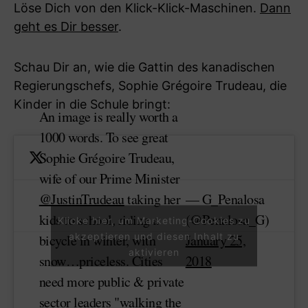
Löse Dich von den Klick-Klick-Maschinen.
Dann
geht es Dir besser
.
Schau Dir an, wie die Gattin des kanadischen
Regierungschefs, Sophie Grégoire Trudeau, die
Kinder in die Schule bringt:
An image is really worth a
1000 words. To see great
Sophie Grégoire Trudeau,
wife of our Prime Minister
@JustinTrudeau
taking her
— G_Penalosa
kids to school, riding a
(@Penalosa_G)
Klicke hier, um Marketing-Cookies zu
akzeptieren und diesen Inhalt zu
bicycle in winter, with
January 25,
aktivieren
snow…priceless. Cities
2018
need more public & private
sector leaders "walking the