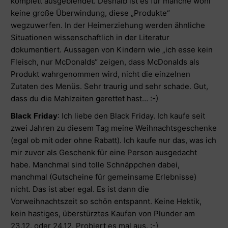
komplett ausgeblendet. Deshalb ist es für manche wohl
keine große Überwindung, diese „Produkte“
wegzuwerfen. In der Heimerziehung werden ähnliche
Situationen wissenschaftlich in der Literatur
dokumentiert. Aussagen von Kindern wie „ich esse kein
Fleisch, nur McDonalds“ zeigen, dass McDonalds als
Produkt wahrgenommen wird, nicht die einzelnen
Zutaten des Menüs. Sehr traurig und sehr schade. Gut,
dass du die Mahlzeiten gerettet hast… :-)
Black
Friday
: Ich liebe den Black Friday. Ich kaufe seit
zwei Jahren zu diesem Tag meine Weihnachtsgeschenke
(egal ob mit oder ohne Rabatt). Ich kaufe nur das, was ich
mir zuvor als Geschenk für eine Person ausgedacht
habe. Manchmal sind tolle Schnäppchen dabei,
manchmal (Gutscheine für gemeinsame Erlebnisse)
nicht. Das ist aber egal. Es ist dann die
Vorweihnachtszeit so schön entspannt. Keine Hektik,
kein hastiges, überstürztes Kaufen von Plunder am
23.12. oder 24.12. Probiert es mal aus. :-)