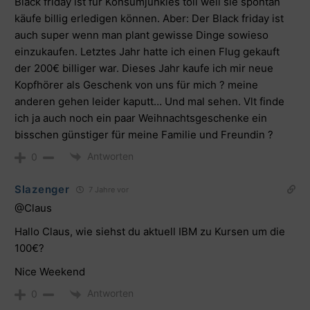
Black friday ist für Konsumjunkies toll weil sie spontan
käufe billig erledigen können. Aber: Der Black friday ist
auch super wenn man plant gewisse Dinge sowieso
einzukaufen. Letztes Jahr hatte ich einen Flug gekauft
der 200€ billiger war. Dieses Jahr kaufe ich mir neue
Kopfhörer als Geschenk von uns für mich ? meine
anderen gehen leider kaputt… Und mal sehen. Vlt finde
ich ja auch noch ein paar Weihnachtsgeschenke ein
bisschen günstiger für meine Familie und Freundin ?
Antworten
0
Slazenger
7 Jahre vor
@Claus
Hallo Claus, wie siehst du aktuell IBM zu Kursen um die
100€?
Nice Weekend
Antworten
0