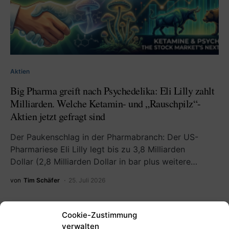
Aktien
Big Pharma greift nach Psychedelika: Eli Lilly zahlt
Milliarden. Welche Ketamin- und „Rauschpilz“-
Aktien jetzt gefragt sind
Der Paukenschlag in der Pharmabranch: Der US-
Pharmariese Eli Lilly legt bis zu 3,8 Milliarden
Dollar (2,8 Milliarden Dollar in bar plus weitere…
von
Tim Schäfer
25. Juli 2026
Cookie-Zustimmung
verwalten