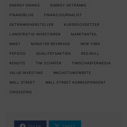
ENERGY DRINKS
ENERGY GETRÄNKE
FINANZBLOG
FINANZJOURNALIST
GETRÄNKEHERSTELLER
KURSRÜCKSETZER
LANGFRISTIG INVESTIEREN
MARKTANTEIL
MNST
MONSTER BEVERAGE
NEW YORK
PEPSICO
QUALITÄTSAKTIEN
RED BULL
RENDITE
TIM SCHÄFER
TIMSCHAEFERMEDIA
VALUE INVESTING
WACHSTUMSWERTE
WALL STREET
WALL STREET KORRESPONDENT
ZINSESZINS
TEILEN
TWEET