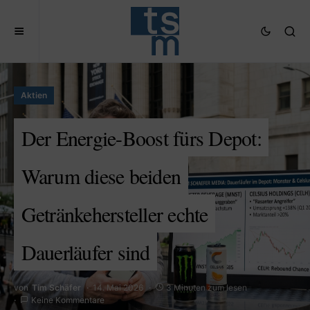
Aktien
Der Energie-Boost fürs Depot:
Warum diese beiden
Getränkehersteller echte
Dauerläufer sind
von
Tim Schäfer
14. Mai 2026
3 Minuten zum lesen
Keine Kommentare