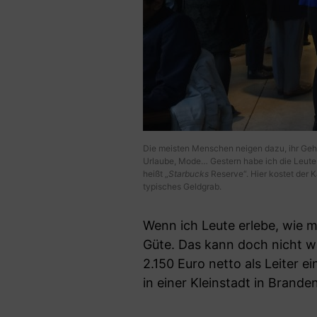
Die meisten Menschen neigen dazu, ihr Geha
Urlaube, Mode… Gestern habe ich die Leute
heißt „
Starbucks
Reserve“. Hier kostet der 
typisches Geldgrab.
Wenn ich Leute erlebe, wie m
Güte. Das kann doch nicht w
2.150 Euro netto als Leiter e
in einer Kleinstadt in Brande