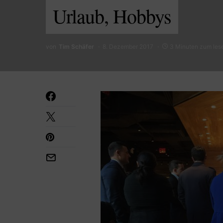
Urlaub, Hobbys
von
Tim Schäfer
8. Dezember 2017
3 Minuten zum les