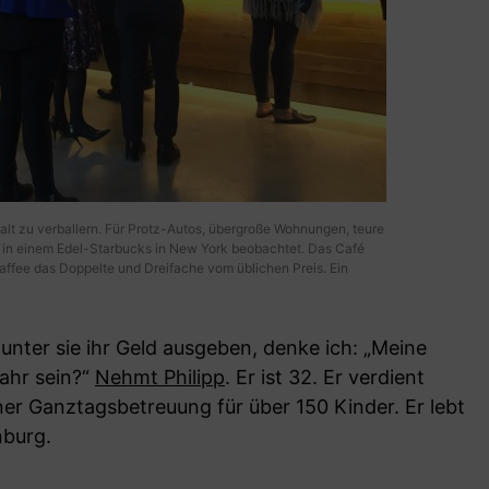
lt zu verballern. Für Protz-Autos, übergroße Wohnungen, teure
 in einem Edel-Starbucks in New York beobachtet. Das Café
Kaffee das Doppelte und Dreifache vom üblichen Preis. Ein
unter sie ihr Geld ausgeben, denke ich: „Meine
ahr sein?“
Nehmt Philipp
. Er ist 32. Er verdient
iner Ganztagsbetreuung für über 150 Kinder. Er lebt
nburg.