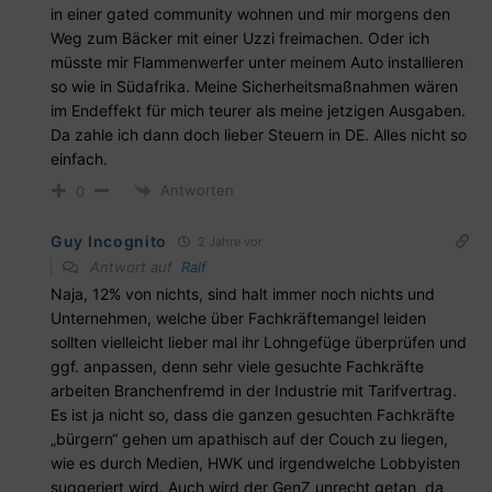
in einer gated community wohnen und mir morgens den
Weg zum Bäcker mit einer Uzzi freimachen. Oder ich
müsste mir Flammenwerfer unter meinem Auto installieren
so wie in Südafrika. Meine Sicherheitsmaßnahmen wären
im Endeffekt für mich teurer als meine jetzigen Ausgaben.
Da zahle ich dann doch lieber Steuern in DE. Alles nicht so
einfach.
Antworten
0
Guy Incognito
2 Jahre vor
Antwort auf
Ralf
Naja, 12% von nichts, sind halt immer noch nichts und
Unternehmen, welche über Fachkräftemangel leiden
sollten vielleicht lieber mal ihr Lohngefüge überprüfen und
ggf. anpassen, denn sehr viele gesuchte Fachkräfte
arbeiten Branchenfremd in der Industrie mit Tarifvertrag.
Es ist ja nicht so, dass die ganzen gesuchten Fachkräfte
„bürgern“ gehen um apathisch auf der Couch zu liegen,
wie es durch Medien, HWK und irgendwelche Lobbyisten
suggeriert wird. Auch wird der GenZ unrecht getan, da