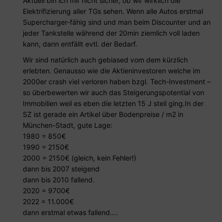
Aktuell bin ich mir nicht sicher, ob wir wirklich die
Elektrifizierung aller TGs sehen. Wenn alle Autos erstmal
Supercharger-fähig sind und man beim Discounter und an
jeder Tankstelle während der 20min ziemlich voll laden
kann, dann entfällt evtl. der Bedarf.
Wir sind natürlich auch gebiased vom dem kürzlich
erlebten. Genausso wie die Aktieninvestoren welche im
2000er crash viel verloren haben bzgl. Tech-Investment –
so überbewerten wir auch das Steigerungspotential von
Immobilien weil es eben die letzten 15 J steil ging.In der
SZ ist gerade ein Artikel über Bodenpreise / m2 in
München-Stadt, gute Lage:
1980 = 850€
1990 = 2150€
2000 = 2150€ (gleich, kein Fehler!)
dann bis 2007 steigend
dann bis 2010 fallend.
2020 = 9700€
2022 = 11.000€
dann erstmal etwas fallend….