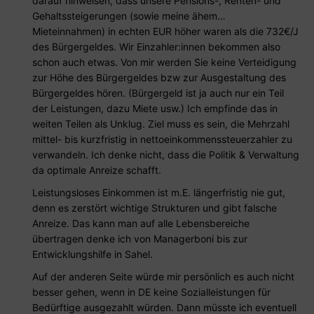
darauf hinweisen, dass unsere Pensions-, Renten- und
Gehaltssteigerungen (sowie meine ähem…
Mieteinnahmen) in echten EUR höher waren als die 732€/J
des Bürgergeldes. Wir Einzahler:innen bekommen also
schon auch etwas. Von mir werden Sie keine Verteidigung
zur Höhe des Bürgergeldes bzw zur Ausgestaltung des
Bürgergeldes hören. (Bürgergeld ist ja auch nur ein Teil
der Leistungen, dazu Miete usw.) Ich empfinde das in
weiten Teilen als Unklug. Ziel muss es sein, die Mehrzahl
mittel- bis kurzfristig in nettoeinkommenssteuerzahler zu
verwandeln. Ich denke nicht, dass die Politik & Verwaltung
da optimale Anreize schafft.
Leistungsloses Einkommen ist m.E. längerfristig nie gut,
denn es zerstört wichtige Strukturen und gibt falsche
Anreize. Das kann man auf alle Lebensbereiche
übertragen denke ich von Managerboni bis zur
Entwicklungshilfe in Sahel.
Auf der anderen Seite würde mir persönlich es auch nicht
besser gehen, wenn in DE keine Sozialleistungen für
Bedürftige ausgezahlt würden. Dann müsste ich eventuell