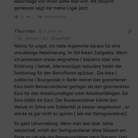
Ratschläge von Ihnen sollte man evtl. mit Vorsicht
geniessen sagt mir meine Logik jetzt.
Antworten
0
Thorsten
2 Jahre vor
Antwort auf
42sucht21
Nichts für ungut, ich halte Argumrnte daraus für eine
unzulässige Relativierung, im Stil linken Zeitgeists. Wenn
ich jemandem etwas wegnehme ( Steuern) oder eine
Erhöhung ( Gehalt, Altersvezüge) reduziere bleibt der
Fehlbetrag für den Betroffenen spürbar . Die linke (
politische ) Bourgeoisie in Berlin wertet den gestohlenen
Euro beim Besserverdiener geringer als den geschenkten
Euro für den Arbeitsunwilligen oder Arbeitsunfähigen. Ein
Euro bleibt ein Euro. Der Besseverdiener könne den
Verlust im Sinne von Solidarität ja besser wegstecken , er
würde es gar nicht so spüren [ wie der Geringverdiener].
So geht Umverteilung. Wenn man das über Jahre
wiederholt, erhält der Geringverdiener ohne Steuern am
Ende so viel wie der Besserverdiener nach Steuern. Und