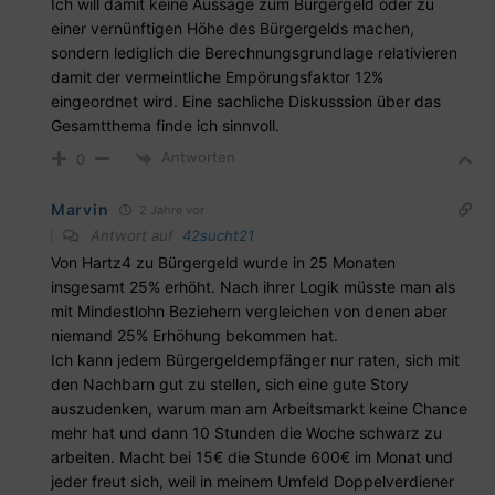
Ich will damit keine Aussage zum Bürgergeld oder zu
einer vernünftigen Höhe des Bürgergelds machen,
sondern lediglich die Berechnungsgrundlage relativieren
damit der vermeintliche Empörungsfaktor 12%
eingeordnet wird. Eine sachliche Diskusssion über das
Gesamtthema finde ich sinnvoll.
Antworten
0
Marvin
2 Jahre vor
Antwort auf
42sucht21
Von Hartz4 zu Bürgergeld wurde in 25 Monaten
insgesamt 25% erhöht. Nach ihrer Logik müsste man als
mit Mindestlohn Beziehern vergleichen von denen aber
niemand 25% Erhöhung bekommen hat.
Ich kann jedem Bürgergeldempfänger nur raten, sich mit
den Nachbarn gut zu stellen, sich eine gute Story
auszudenken, warum man am Arbeitsmarkt keine Chance
mehr hat und dann 10 Stunden die Woche schwarz zu
arbeiten. Macht bei 15€ die Stunde 600€ im Monat und
jeder freut sich, weil in meinem Umfeld Doppelverdiener