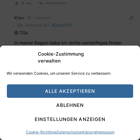
Antworten
0
Kiev
2 Jahre vor
Antwort auf
42sucht21
@ TGs
In meiner Region habe ich nichts vernünftiges finden
können. Ich habe danach einmal interessehalber gesucht.
Cookie-Zustimmung
Durch meinen eigenen Bias konnte ich mir die Mietpreise
verwalten
mit 100€ im Monat schlecht vorstellen und darüberhinaus
noch mit Steigerungspotenzial. Es gibt vermutlich weit
Wir verwenden Cookies, um unseren Service zu verbessern.
mehr Verrückte als ich es mir vorstellen kann.
Nichtsdestotrotz wird der Aufwand hier verhältnismäßig
ALLE AKZEPTIEREN
hoch sein für den Ertrag. Bei 10-20 Stellplätzen hat man
hier sicherlich oft etwas zu tun. Da wären mir 10-20 ETWs
ABLEHNEN
lieber. Damit hat man zwar ein wenig mehr zu tun, aber
bekommt dafür 5-10 mal mehr Ertrag und könnte sich
EINSTELLUNGEN ANZEIGEN
auch Unterstützung gönnen.
Mit Nebenkosten und sonstigen Dingen habe ich keine so
Cookie-Richtlinie
Datenschutzerklärung
Impressum
schlechten Erfahrungen bei der Vermietung gesammelt.