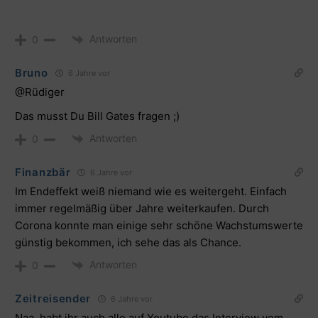
Antworten
0
Bruno
6 Jahre vor
@Rüdiger
Das musst Du Bill Gates fragen ;)
Antworten
0
Finanzbär
6 Jahre vor
Im Endeffekt weiß niemand wie es weitergeht. Einfach
immer regelmäßig über Jahre weiterkaufen. Durch
Corona konnte man einige sehr schöne Wachstumswerte
günstig bekommen, ich sehe das als Chance.
Antworten
0
Zeitreisender
6 Jahre vor
Naa, habt ihr auch alle auf Youtube das Interview vom