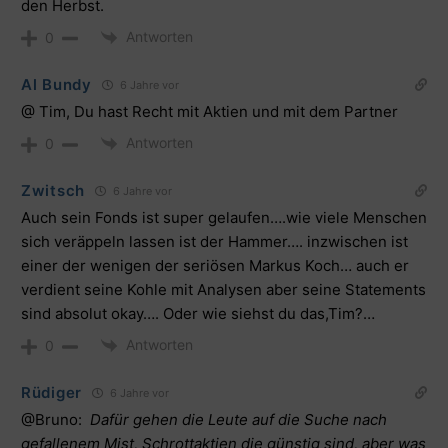
den Herbst.
Antworten
0
Al Bundy
6 Jahre vor
@ Tim, Du hast Recht mit Aktien und mit dem Partner
Antworten
0
Zwitsch
6 Jahre vor
Auch sein Fonds ist super gelaufen….wie viele Menschen
sich veräppeln lassen ist der Hammer…. inzwischen ist
einer der wenigen der seriösen Markus Koch… auch er
verdient seine Kohle mit Analysen aber seine Statements
sind absolut okay…. Oder wie siehst du das,Tim?…
Antworten
0
Rüdiger
6 Jahre vor
@Bruno
:
Dafür gehen die Leute auf die Suche nach
gefallenem Mist, Schrottaktien die günstig sind, aber was