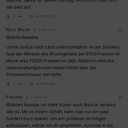
ManniB, danke für deinen Beitrag. Hoffentlich klärt sich
das bald auf.
Antworten
0
Nico Meier
6 Jahre vor
@AktienNewbie
Löhne sind je nach Land unterschiedlich. In der Schweiz
liegt der Meidian des Bruttogehalts bei 6’000 Franken im
Monat also 72’000 Franken im Jahr. Natürlich sind die
Lebenshaltungskosten etwas höher aber die
Einkomenssteuer viel tiefer.
Antworten
0
Paluma
6 Jahre vor
@Aktien Newbie ich hatte früher auch ähnlich verdient
wie du. Mit so einem Gehalt, kann man nur ein paar
hundert Euro sparen. Um ein größeres Vermögen
aufzubauen, würde ich dir empfehlen, nochmal in die