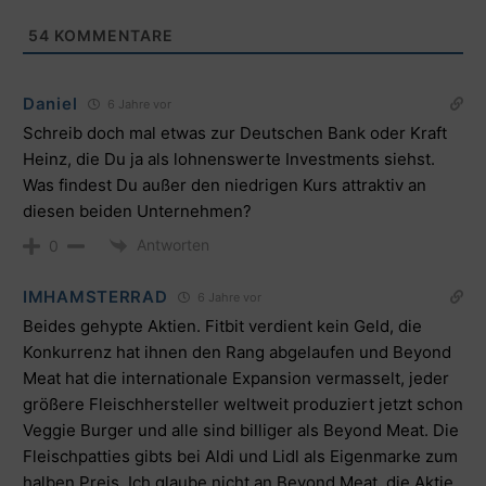
54
KOMMENTARE
Daniel
6 Jahre vor
Schreib doch mal etwas zur Deutschen Bank oder Kraft
Heinz, die Du ja als lohnenswerte Investments siehst.
Was findest Du außer den niedrigen Kurs attraktiv an
diesen beiden Unternehmen?
Antworten
0
IMHAMSTERRAD
6 Jahre vor
Beides gehypte Aktien. Fitbit verdient kein Geld, die
Konkurrenz hat ihnen den Rang abgelaufen und Beyond
Meat hat die internationale Expansion vermasselt, jeder
größere Fleischhersteller weltweit produziert jetzt schon
Veggie Burger und alle sind billiger als Beyond Meat. Die
Fleischpatties gibts bei Aldi und Lidl als Eigenmarke zum
halben Preis. Ich glaube nicht an Beyond Meat, die Aktie