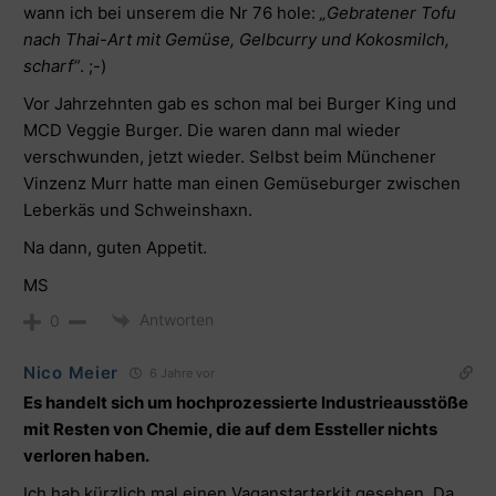
wann ich bei unserem die Nr 76 hole:
„Gebratener Tofu
nach Thai-Art mit Gemüse, Gelbcurry und Kokosmilch,
scharf“
. ;-)
Vor Jahrzehnten gab es schon mal bei Burger King und
MCD Veggie Burger. Die waren dann mal wieder
verschwunden, jetzt wieder. Selbst beim Münchener
Vinzenz Murr hatte man einen Gemüseburger zwischen
Leberkäs und Schweinshaxn.
Na dann, guten Appetit.
MS
Antworten
0
Nico Meier
6 Jahre vor
Es handelt sich um hochprozessierte Industrieausstöße
mit Resten von Chemie, die auf dem Essteller nichts
verloren haben.
Ich hab kürzlich mal einen Vaganstarterkit gesehen. Da