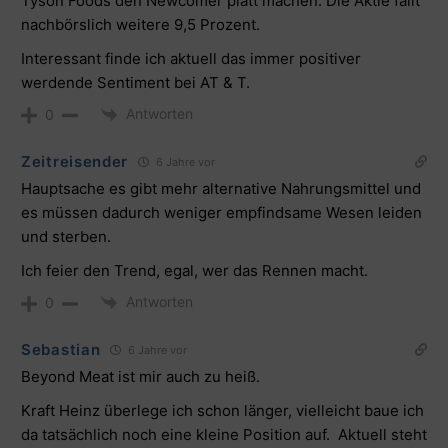
Tyson Foods den Newcomer platt machen. Die Aktie fällt
nachbörslich weitere 9,5 Prozent.
Interessant finde ich aktuell das immer positiver
werdende Sentiment bei AT & T.
Antworten
0
Zeitreisender
6 Jahre vor
Hauptsache es gibt mehr alternative Nahrungsmittel und
es müssen dadurch weniger empfindsame Wesen leiden
und sterben.
Ich feier den Trend, egal, wer das Rennen macht.
Antworten
0
Sebastian
6 Jahre vor
Beyond Meat ist mir auch zu heiß.
Kraft Heinz überlege ich schon länger, vielleicht baue ich
da tatsächlich noch eine kleine Position auf. Aktuell steht