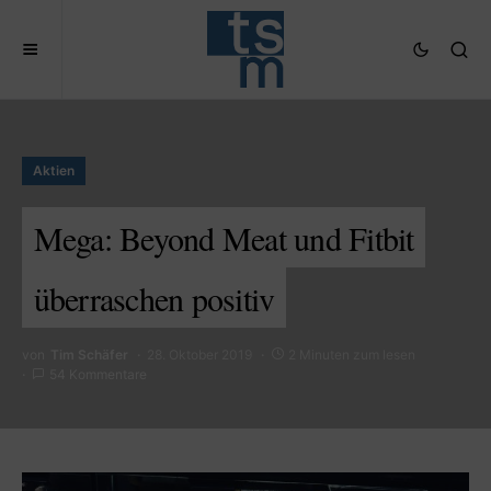
Aktien
Mega: Beyond Meat und Fitbit
überraschen positiv
von
Tim Schäfer
28. Oktober 2019
2 Minuten zum lesen
54 Kommentare