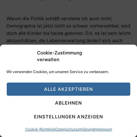
Warum die Politik schläft verstehe ich auch nicht,
Demographie ist jetzt nicht so schwer vorhersehbar, sind
doch alle Kinder bis heute geboren. D.h. es ist sehr leicht
abzuschätzen, die Lebenserwartung ändert sich auch
nicht gravierend. Als Staat müsste ich doch die Daten
Cookie-Zustimmung
aller Lebenden bis einschließlich der in 2017 geborenen
verwalten
Babys haben…
Wir verwenden Cookies, um unseren Service zu verbessern.
Antworten
0
ALLE AKZEPTIEREN
Slazenger
8 Jahre vor
ABLEHNEN
Wenn hier einer vom „ekelhaften Deutschland“ redet,
dann hat er noch nicht viel von der Welt gesehen!
EINSTELLUNGEN ANZEIGEN
Keiner zwingt dich hier zu leben!
Cookie-Richtlinie
Datenschutzerklärung
Impressum
Adios Felix!!!