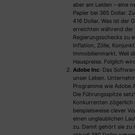
aber am Leiden – eine n
Papier bei 365 Dollar. 
416 Dollar. Was ist der
erreichten während der
Regierungsschecks zu e
Inflation, Zölle, Konju
Immobilienmarkt. Weil 
Hauspreise. Folglich wir
Adobe Inc
: Das Softwar
unser Leben. Unterneh
Programme wie Adobe Ac
Die Führungsspitze setz
Konkurrenten zögerlich 
beispielsweise clever Vo
einen unglaublichen Lau
zu. Damit gehört sie zu
aktuell 380 Dollar schei