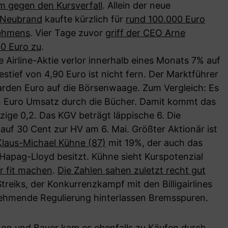
 gegen den Kursverfall
. Allein der neue
 Neubrand
kaufte kürzlich für
rund 100.000 Euro
nehmens
. Vier Tage zuvor
griff der CEO Arne
00 Euro zu
.
ie Airline-Aktie verlor innerhalb eines Monats 7% auf
stief von 4,90 Euro ist nicht fern. Der Marktführer
liarden Euro auf die Börsenwaage. Zum Vergleich: Es
en Euro Umsatz durch die Bücher. Damit kommt das
zige 0,2. Das KGV beträgt läppische 6. Die
auf 30 Cent zur HV am 6. Mai. Größter Aktionär ist
Klaus-Michael Kühne (87)
mit 19%, der auch das
apag-Lloyd besitzt. Kühne sieht Kurspotenzial
er fit machen
.
Die Zahlen sahen zuletzt recht gut
treiks, der Konkurrenzkampf mit den Billigairlines
nehmende Regulierung hinterlassen Bremsspuren.
.on und Bayer kam es ebenfalls zu Käufen durch