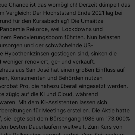
eue Chance ist das womöglich! Derzeit dümpelt das
Zum Vergleich: Der Höchststand Ende 2021 lag bei
 Grund für den Kursabschlag? Die Umsätze
 Pandemie Rekorde, weil Lockdowns und
inem Renovierungsboom führten. Nun belasten
nktursorgen und der schwächelnde US-
die Hypothenkzinsen
gestiegen sind
, sinken die
d weniger renoviert, ge- und verkauft.
ehaus aus San José hat einen großen Einfluss auf
men, Konsumenten und Behörden nutzen
robat Pro, die nahezu überall eingesetzt werden.
te zügig auf die KI und Cloud, während
waren. Mit dem KI-Assistenten lassen sich
rbereitungen für Meetings erstellen. Die Aktie hatte
f, sie legte seit dem Börsengang 1986 um 173.000%
 den besten Dauerläufern weltweit. Zum Kurs von
nt die Rallye aber vorerst vorbei. Vom Spitzenkurs