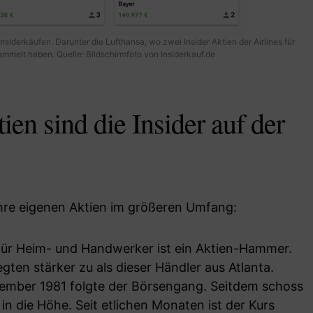
siderkäufen. Darunter die Lufthansa, wo zwei Insider Aktien der Airlines für
mmelt haben. Quelle: Bildschirmfoto von Insiderkauf.de
ien sind die Insider auf der
ihre eigenen Aktien im größeren Umfang:
 für Heim- und Handwerker ist ein Aktien-Hammer.
gten stärker zu als dieser Händler aus Atlanta.
ember 1981 folgte der Börsengang. Seitdem schoss
n die Höhe. Seit etlichen Monaten ist der Kurs