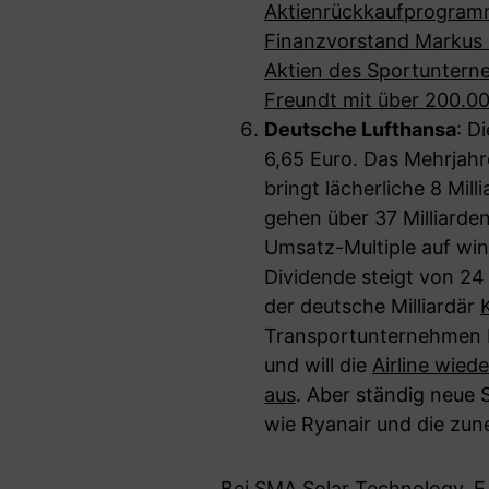
Aktienrückkaufprogramm
Finanzvorstand Markus
Aktien des Sportunter
Freundt mit über 200.0
Deutsche Lufthansa
: D
6,65 Euro. Das Mehrjahre
bringt lächerliche 8 Mil
gehen über 37 Milliard
Umsatz-Multiple auf win
Dividende steigt von 24 
der deutsche Milliardär
Transportunternehmen H
und will die
Airline wied
aus
. Aber ständig neue S
wie Ryanair und die zu
Bei SMA Solar Technology, E