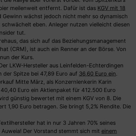
pier meilenweit entfernt. Dafür ist das
KGV mit 18
d Gewinn wächst jedoch nicht mehr so dynamisch
r schwächelt eben. Anleger nutzen vielleicht diesen
nsider tut.
rehaus, das sich auf das Beziehungsmanagement
 hat (CRM), ist auch ein Renner an der Börse. Von
 nun der Kurs.
 Der LKW-Hersteller aus Leinfelden-Echterdingen
n der Spitze bei 47,89 Euro auf
36,60 Euro ein
.
erkauf Mitte März, als Konzernlenkerin Karin
40,40 Euro ein Aktienpaket für 412.500 Euro
 wird günstig bewertet mit einem KGV von 8. Die
rt 1,90 Euro betragen. Sie bringt 5,2% Rendite. Die
extilhersteller hat in nur 3 Jahren 70% seines
. Auweia! Der Vorstand stemmt sich mit
einem