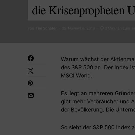
die Krisenpropheten U
von
Tim Schäfer
29. November 2019
2 Minuten zum le
Warum wächst der Aktienmark
des S&P 500 an. Der Index is
MSCI World.
Es liegt an mehreren Gründen
gibt mehr Verbraucher und A
der Bevölkerung. Die Unter
So sieht der S&P 500 Index a