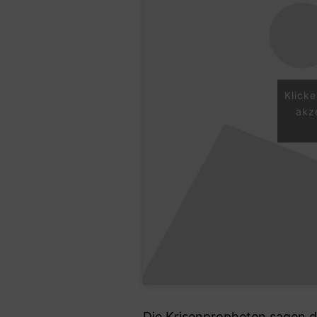
Klick
akz
Die Krisenpropheten sagen d