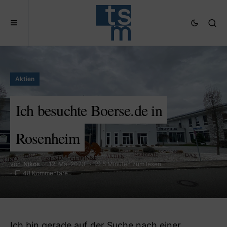
Aktien
Ich besuchte Boerse.de in
Rosenheim
von
Nikos
12. Mai 2023
5 Minuten zum lesen
48 Kommentare
Ich bin gerade auf der Suche nach einer