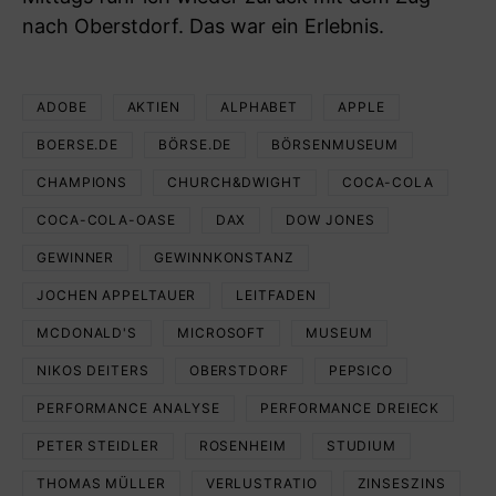
nach Oberstdorf. Das war ein Erlebnis.
ADOBE
AKTIEN
ALPHABET
APPLE
BOERSE.DE
BÖRSE.DE
BÖRSENMUSEUM
CHAMPIONS
CHURCH&DWIGHT
COCA-COLA
COCA-COLA-OASE
DAX
DOW JONES
GEWINNER
GEWINNKONSTANZ
JOCHEN APPELTAUER
LEITFADEN
MCDONALD'S
MICROSOFT
MUSEUM
NIKOS DEITERS
OBERSTDORF
PEPSICO
PERFORMANCE ANALYSE
PERFORMANCE DREIECK
PETER STEIDLER
ROSENHEIM
STUDIUM
THOMAS MÜLLER
VERLUSTRATIO
ZINSESZINS