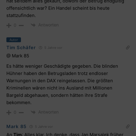
hat seitdem alles gekauft, obwohl der Betrug endgültig
offensichtlich war? Ein Handel scheint bis heute
stattzufinden.
Antworten
0
Autor
Tim Schäfer
5 Jahre vor
@ Mark 85
Es hätte weniger Geschädigte gegeben. Die blinden
Hühner haben den Betrugsladen trotz endloser
Warnungen in den DAX reingelassen. Die größten
Kriminellen wären nicht ins Ausland mit Millionen
Bargeld abgehauen, sondern hätten ihre Strafe
bekommen.
Antworten
0
Mark 85
5 Jahre vor
An
Tim
: Alles klar. Ich denke, dass Jan Marsalek früher