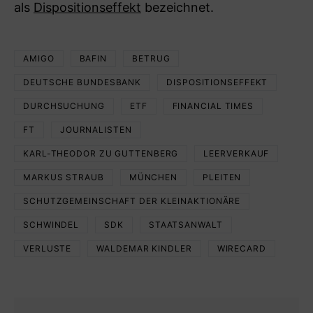
als
Dispositionseffekt
bezeichnet.
AMIGO
BAFIN
BETRUG
DEUTSCHE BUNDESBANK
DISPOSITIONSEFFEKT
DURCHSUCHUNG
ETF
FINANCIAL TIMES
FT
JOURNALISTEN
KARL-THEODOR ZU GUTTENBERG
LEERVERKAUF
MARKUS STRAUB
MÜNCHEN
PLEITEN
SCHUTZGEMEINSCHAFT DER KLEINAKTIONÄRE
SCHWINDEL
SDK
STAATSANWALT
VERLUSTE
WALDEMAR KINDLER
WIRECARD