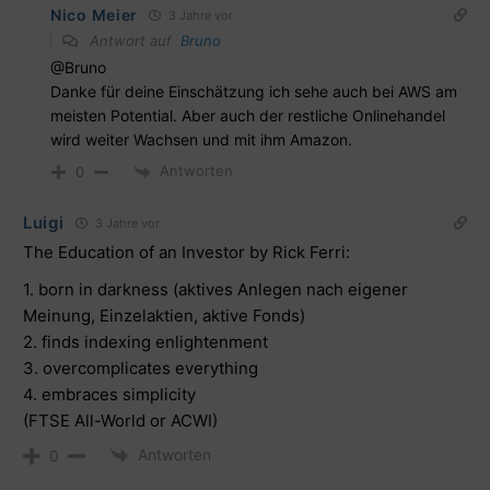
Nico Meier
3 Jahre vor
Antwort auf
Bruno
@Bruno
Danke für deine Einschätzung ich sehe auch bei AWS am
meisten Potential. Aber auch der restliche Onlinehandel
wird weiter Wachsen und mit ihm Amazon.
Antworten
0
Luigi
3 Jahre vor
The Education of an Investor by Rick Ferri:
1. born in darkness (aktives Anlegen nach eigener
Meinung, Einzelaktien, aktive Fonds)
2. finds indexing enlightenment
3. overcomplicates everything
4. embraces simplicity
(FTSE All-World or ACWI)
Antworten
0