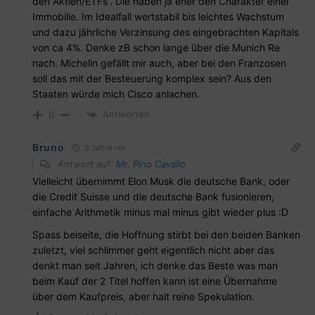
den Aktien/ETFs“. Die haben ja eher den Charakter einer
Immobilie. Im Idealfall wertstabil bis leichtes Wachstum
und dazu jährliche Verzinsung des eingebrachten Kapitals
von ca 4%. Denke zB schon lange über die Munich Re
nach. Michelin gefällt mir auch, aber bei den Franzosen
soll das mit der Besteuerung komplex sein? Aus den
Staaten würde mich Cisco anlachen.
Antworten
0
Bruno
3 Jahre vor
Antwort auf
Mr. Pino Cavallo
Vielleicht übernimmt Elon Musk die deutsche Bank, oder
die Credit Suisse und die deutsche Bank fusionieren,
einfache Arithmetik minus mal minus gibt wieder plus :D
Spass beiseite, die Hoffnung stirbt bei den beiden Banken
zuletzt, viel schlimmer geht eigentlich nicht aber das
denkt man seit Jahren, ich denke das Beste was man
beim Kauf der 2 Titel hoffen kann ist eine Übernahme
über dem Kaufpreis, aber halt reine Spekulation.