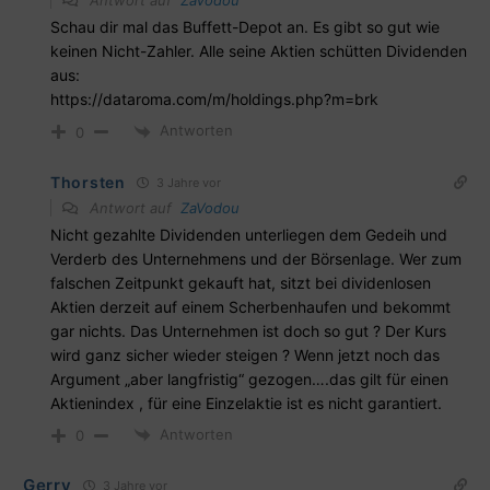
Antwort auf
ZaVodou
Schau dir mal das Buffett-Depot an. Es gibt so gut wie
keinen Nicht-Zahler. Alle seine Aktien schütten Dividenden
aus:
https://dataroma.com/m/holdings.php?m=brk
Antworten
0
Thorsten
3 Jahre vor
Antwort auf
ZaVodou
Nicht gezahlte Dividenden unterliegen dem Gedeih und
Verderb des Unternehmens und der Börsenlage. Wer zum
falschen Zeitpunkt gekauft hat, sitzt bei dividenlosen
Aktien derzeit auf einem Scherbenhaufen und bekommt
gar nichts. Das Unternehmen ist doch so gut ? Der Kurs
wird ganz sicher wieder steigen ? Wenn jetzt noch das
Argument „aber langfristig“ gezogen….das gilt für einen
Aktienindex , für eine Einzelaktie ist es nicht garantiert.
Antworten
0
Gerry
3 Jahre vor