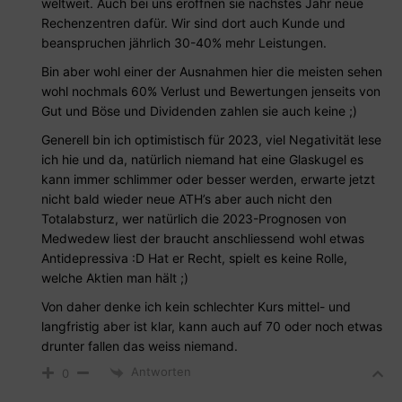
weltweit. Auch bei uns eröffnen sie nächstes Jahr neue
Rechenzentren dafür. Wir sind dort auch Kunde und
beanspruchen jährlich 30-40% mehr Leistungen.
Bin aber wohl einer der Ausnahmen hier die meisten sehen
wohl nochmals 60% Verlust und Bewertungen jenseits von
Gut und Böse und Dividenden zahlen sie auch keine ;)
Generell bin ich optimistisch für 2023, viel Negativität lese
ich hie und da, natürlich niemand hat eine Glaskugel es
kann immer schlimmer oder besser werden, erwarte jetzt
nicht bald wieder neue ATH’s aber auch nicht den
Totalabsturz, wer natürlich die 2023-Prognosen von
Medwedew liest der braucht anschliessend wohl etwas
Antidepressiva :D Hat er Recht, spielt es keine Rolle,
welche Aktien man hält ;)
Von daher denke ich kein schlechter Kurs mittel- und
langfristig aber ist klar, kann auch auf 70 oder noch etwas
drunter fallen das weiss niemand.
Antworten
0