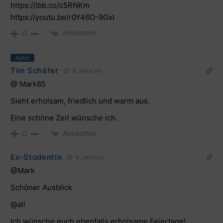
https://ibb.co/c5RNKm
https://youtu.be/r0Y46O-9GxI
Antworten
0
Autor
Tim Schäfer
8 Jahre vor
@ Mark85
Sieht erholsam, friedlich und warm aus.
Eine schöne Zeit wünsche ich.
Antworten
0
Ex-Studentin
8 Jahre vor
@Mark
Schöner Ausblick
@all
Ich wünsche euch ebenfalls erholsame Feiertage!