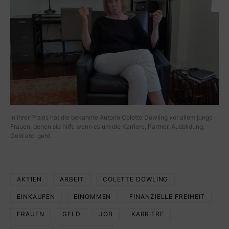
In ihrer Praxis hat die bekannte Autorin Colette Dowling vor allem junge
Frauen, denen sie hilft, wenn es um die Karriere, Partner, Ausbildung,
Geld etc. geht.
AKTIEN
ARBEIT
COLETTE DOWLING
EINKAUFEN
EINOMMEN
FINANZIELLE FREIHEIT
FRAUEN
GELD
JOB
KARRIERE