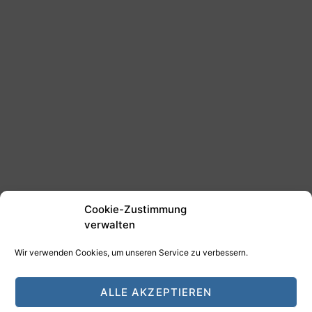
Cookie-Zustimmung
verwalten
Wir verwenden Cookies, um unseren Service zu verbessern.
©2025 Tim Schäfer Media
ALLE AKZEPTIEREN
HAMANN DESIGN - Digitale Medien