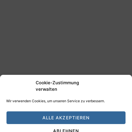
Cookie-Zustimmung
verwalten
Wir verwenden Cookies, um unseren Service zu verbessern.
©2025 Tim Schäfer Media
ALLE AKZEPTIEREN
HAMANN DESIGN - Digitale Medien
ABLEHNEN