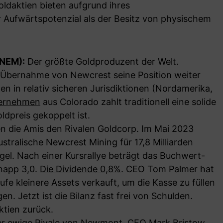
oldaktien bieten aufgrund ihres
Aufwärtspotenzial als der Besitz von physischem
(NEM):
Der größte Goldproduzent der Welt.
Übernahme von Newcrest seine Position weiter
en in relativ sicheren Jurisdiktionen (Nordamerika,
ernehmen
aus Colorado zahlt traditionell eine solide
ldpreis gekoppelt ist.
n die Amis den Rivalen Goldcorp. Im Mai 2023
australische Newcrest Mining für 17,8 Milliarden
gel. Nach einer Kursrallye beträgt das Buchwert-
knapp 3,0.
Die Dividende 0,8%
. CEO Tom Palmer hat
e kleinere Assets verkauft, um die Kasse zu füllen
en. Jetzt ist die Bilanz fast frei von Schulden.
ktien zurück.
r ewige Rivale von Newmont. CEO Mark Bristow