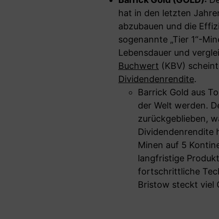
hat in den letzten Jahre
abzubauen und die Effizi
sogenannte „Tier 1“-Min
Lebensdauer und vergle
Buchwert
(KBV) scheint 
Dividendenrendite
.
Barrick Gold aus T
der Welt werden. De
zurückgeblieben, was
Dividendenrendite hö
Minen auf 5 Kontin
langfristige Produkt
fortschrittliche Te
Bristow steckt viel