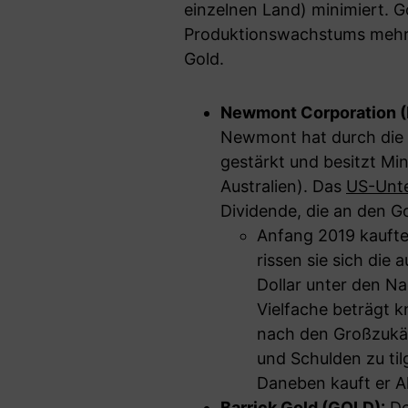
einzelnen Land) minimiert. G
Produktionswachstums mehr 
Gold.
Newmont Corporation 
Newmont hat durch die 
gestärkt und besitzt Min
Australien). Das
US-Unt
Dividende, die an den Go
Anfang 2019 kaufte
rissen sie sich die 
Dollar unter den Na
Vielfache beträgt 
nach den Großzukäuf
und Schulden zu tilg
Daneben kauft er A
Barrick Gold (GOLD):
De