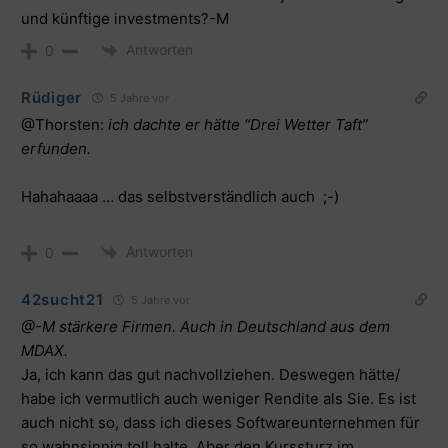
und künftige investments?-M
Antworten
0
Rüdiger
5 Jahre vor
@Thorsten
:
ich dachte er hätte “Drei Wetter Taft”
erfunden.
Hahahaaaa … das selbstverständlich auch ;-)
Antworten
0
42sucht21
5 Jahre vor
@-M stärkere Firmen. Auch in Deutschland aus dem
MDAX.
Ja, ich kann das gut nachvollziehen. Deswegen hätte/
habe ich vermutlich auch weniger Rendite als Sie. Es ist
auch nicht so, dass ich dieses Softwareunternehmen für
so wahnsinnig toll halte. Aber den Kurssturz im