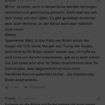
Bruno
5 Jahre vor
@Tim Ja leider, auch in dieser Krise werden Vermögen
vernichtet und gleichzeitig gemacht. Sieht übel aus sah
dein Video von den Läden. Es gibt gewaltige Gewinner
aber auch Verlierer, an der Börse auch aber natürlich
auch sonst.
@Wahl
Spannende Wahl, in den Polls war Biden schon der
Sieger mit 10%, heute Morgen war Trump der Sieger,
jetzt sieht es für Biden wieder besser aus, ich hoffe es
wird nicht vor Gericht entschieden, gab es ja auch schon.
Die Zeit spielt jetzt eher für Biden Briefstimmen eher für
Demokraten, aber abgerechnet ist noch nicht.
Die Börse freut es jedenfalls bisher… die Nasdaq mag
Biden anscheinend.
Antworten
0
Frank
5 Jahre vor
Solange es die Börse gut findet nehme ich auch gerne