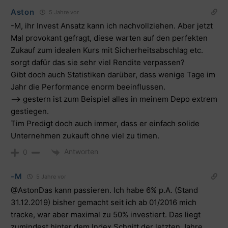
Aston
5 Jahre vor
-M, ihr Invest Ansatz kann ich nachvollziehen. Aber jetzt
Mal provokant gefragt, diese warten auf den perfekten
Zukauf zum idealen Kurs mit Sicherheitsabschlag etc.
sorgt dafür das sie sehr viel Rendite verpassen?
Gibt doch auch Statistiken darüber, dass wenige Tage im
Jahr die Performance enorm beeinflussen.
–> gestern ist zum Beispiel alles in meinem Depo extrem
gestiegen.
Tim Predigt doch auch immer, dass er einfach solide
Unternehmen zukauft ohne viel zu timen.
Antworten
0
-M
5 Jahre vor
@AstonDas kann passieren. Ich habe 6% p.A. (Stand
31.12.2019) bisher gemacht seit ich ab 01/2016 mich
tracke, war aber maximal zu 50% investiert. Das liegt
zumindest hinter dem Index Schnitt der letzten Jahre.