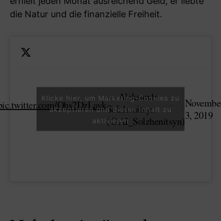
erhielt jeden Monat ausreichend Geld, er liebte
die Natur und die finanzielle Freiheit.
— Aleksandr
Klicke hier, um Marketing-Cookies zu
Novembe
pic.twitter.com/Qhs2DzLavk
Solzhenitsyn
akzeptieren und diesen Inhalt zu
3, 2019
(@AI_Solzhenitsyn)
aktivieren