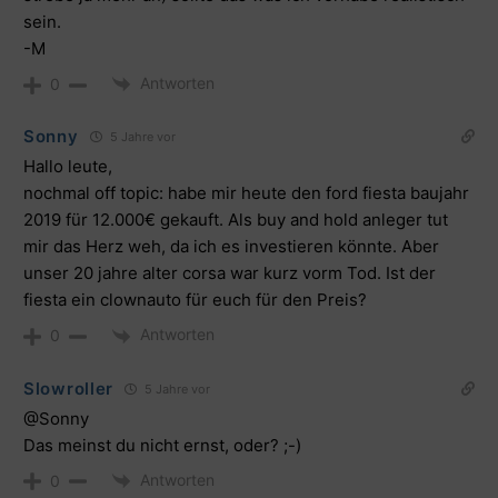
sein.
-M
Antworten
0
Sonny
5 Jahre vor
Hallo leute,
nochmal off topic: habe mir heute den ford fiesta baujahr
2019 für 12.000€ gekauft. Als buy and hold anleger tut
mir das Herz weh, da ich es investieren könnte. Aber
unser 20 jahre alter corsa war kurz vorm Tod. Ist der
fiesta ein clownauto für euch für den Preis?
Antworten
0
Slowroller
5 Jahre vor
@Sonny
Das meinst du nicht ernst, oder? ;-)
Antworten
0