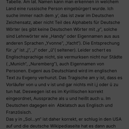
Tabelle. Am lat. Namen kann man erkennen in welchem
Land eine russische Person eingebürgert wurde. Ich
suche immer nach dem ‚y‘, das ist zwar im Deutschen
Zeichensatz, aber nicht Teil des Alphabets für Deutsche
Wörter (es gibt keine Deutschen Wörter mit „y“, solche
sind Lehnwörter wie „Handy“ oder Eigennamen aus aus
anderen Sprachen „Yvonne“, „Yacht“). Die Entsprechung
für „y“ ist „j“, „i“ oder „ü“( seltener). Leider schert es
Englischsprachige nicht, sie vermurksen nicht nur Städte
( „Munich“, „Nuremberg“), auch Eigennamen von
Personen. Evgeni aus Deutschland wird im englischen
Text zu Evgeny verhunzt. Das Tragische am y ist, dass es
Vorläufer von u und v ist und gar nichts mit i,j oder ü zu
tun hat. Deswegen ist es im Kyrillischen korrekt
eingeordnet, Aussprache als u und heißt auch u. Im
Deutschen dagegen ein Abklatsch aus Englisch und
Französisch.
Das y in „Sol…yn“ ist daher korrekt, er schlug in den USA
auf und die deutsche Wikipediaseite hat es dann auch