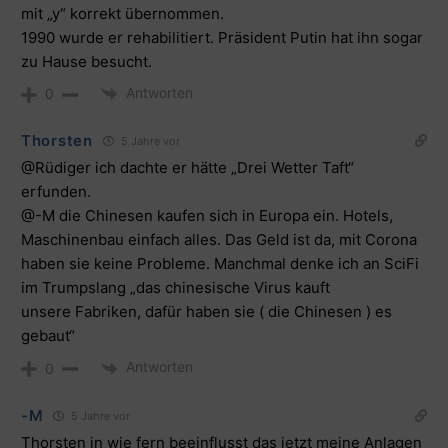
mit „y“ korrekt übernommen.
1990 wurde er rehabilitiert. Präsident Putin hat ihn sogar
zu Hause besucht.
Antworten
0
Thorsten
5 Jahre vor
@Rüdiger ich dachte er hätte „Drei Wetter Taft“
erfunden.
@-M die Chinesen kaufen sich in Europa ein. Hotels,
Maschinenbau einfach alles. Das Geld ist da, mit Corona
haben sie keine Probleme. Manchmal denke ich an SciFi
im Trumpslang „das chinesische Virus kauft
unsere Fabriken, dafür haben sie ( die Chinesen ) es
gebaut“
Antworten
0
-M
5 Jahre vor
Thorsten in wie fern beeinflusst das jetzt meine Anlagen