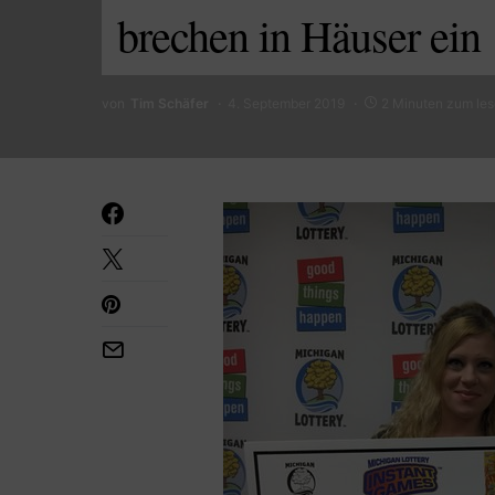
brechen in Häuser ein
von
Tim Schäfer
4. September 2019
2 Minuten zum le