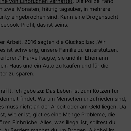
ihe von Einbrüchen verhaftet
. Die Polizei fand
ten zwei Monaten, häufig tagsüber, in mehrere
unty eingebrochen sind. Kann eine Drogensucht
acebook-Profil
, das ist
seins
.
r Arbeit. 2016 sagten die Glückspilze: „Wir
es ist schwierig, unsere Familie zu unterstützen.
erloren.“ Harvell sagte, sie und ihr Ehemann
ein Haus und ein Auto zu kaufen und für die
ter zu sparen.
hafft. Ich gebe zu: Das Leben ist zum Kotzen für
iedenheit findet. Warum Menschen unzufrieden sind,
s muss nicht an der Arbeit oder am Geld liegen. Da
t, wie er ist, gibt es eine Menge Probleme, die
en Einbrüche. Alles, was illegal ist, solltest du
st. Außerdem machst du um Drogen, Alkohol im