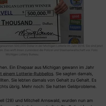
gewannen 500,000 Dollar in der Michigan Lotterie im Jahr 2016. Sie sind jetzt
gen. Das wirft ihnen zumindest die Polizei und Staatsanwaltschaft vor. Foto:
Michigan Lottery Bureau.
chen. Ein Ehepaar aus Michigan gewann im Jahr
it einem Lotterie-Rubbellos
. Sie sagten damals,
lten. Sie lebten damals von Gehalt zu Gehalt. Es
chts übrig. Mehr noch: Sie hatten Geldprobleme.
ell (28) und Mitchell Arnswald, wurden nun am