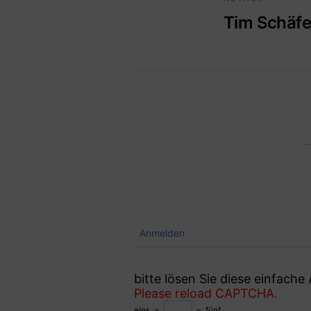
Tim Schäfe
Anmelden
bitte lösen Sie diese einfach
Please reload CAPTCHA.
eins
×
=
fünf