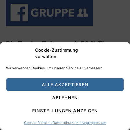
Die Trader-Zeitung mit 50 % Tim-
Cookie-Zustimmung
Schäfer-Rabatt testen!
verwalten
Wir verwenden Cookies, um unseren Service zu verbessern.
ALLE AKZEPTIEREN
ABLEHNEN
EINSTELLUNGEN ANZEIGEN
Cookie-Richtlinie
Datenschutzerklärung
Impressum