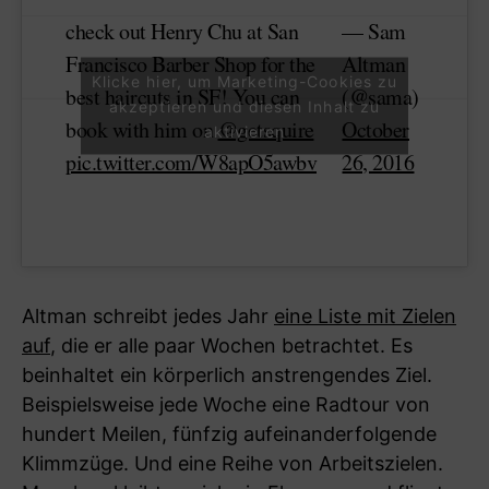
check out Henry Chu at San
— Sam
Francisco Barber Shop for the
Altman
Klicke hier, um Marketing-Cookies zu
best haircuts in SF! You can
(@sama)
akzeptieren und diesen Inhalt zu
book with him on
@getsquire
October
aktivieren
pic.twitter.com/W8apO5awbv
26, 2016
Altman schreibt jedes Jahr
eine Liste mit Zielen
auf
, die er alle paar Wochen betrachtet. Es
beinhaltet ein körperlich anstrengendes Ziel.
Beispielsweise jede Woche eine Radtour von
hundert Meilen, fünfzig aufeinanderfolgende
Klimmzüge. Und eine Reihe von Arbeitszielen.