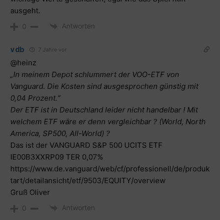
ausgeht.
Antworten
0
vdb
7 Jahre vor
@heinz
„In meinem Depot schlummert der VOO-ETF von
Vanguard. Die Kosten sind ausgesprochen günstig mit
0,04 Prozent.“
Der ETF ist in Deutschland leider nicht handelbar ! Mit
welchem ETF wäre er denn vergleichbar ? (World, North
America, SP500, All-World) ?
Das ist der VANGUARD S&P 500 UCITS ETF
IE00B3XXRP09 TER 0,07%
https://www.de.vanguard/web/cf/professionell/de/produk
tart/detailansicht/etf/9503/EQUITY/overview
Gruß Oliver
Antworten
0