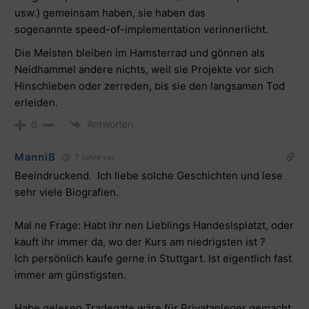
usw.) gemeinsam haben, sie haben das
sogenannte speed-of-implementation verinnerlicht.
Die Meisten bleiben im Hamsterrad und gönnen als
Neidhammel andere nichts, weil sie Projekte vor sich
Hinschieben oder zerreden, bis sie den langsamen Tod
erleiden.
Antworten
0
ManniB
7 Jahre vor
Beeindruckend. Ich liebe solche Geschichten und lese
sehr viele Biografien.
Mal ne Frage: Habt ihr nen Lieblings Handeslsplatzt, oder
kauft ihr immer da, wo der Kurs am niedrigsten ist ?
Ich persönlich kaufe gerne in Stuttgart. Ist eigentlich fast
immer am günstigsten.
Habe gelesen Tradegate wäre für Privatanleger gemacht