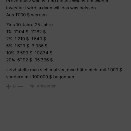
Prozentsatz wächst und dieses Wachstum wieder
investiert wird,ja dann will das was heissen.
Aus 1’000 $ werden
Zins 10 Jahre 25 Jahre
1% 1’104 $ 1’282 $
2% 1’219 $ 1’640 $
5% 1’629 $ 3’386 $
10% 2’593 $ 10’834 $
20% 6’192 $ 95’396 $
Jetzt stelle man sich mal vor, man hätte nicht mit 1’000 $
sondern mit 100’000 $ begonnen.
Antworten
0