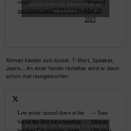
swan!
(@sama)
akzeptieren und diesen Inhalt zu
pic.twitter.com/2GPLEA6Vjp
May 20,
aktivieren
2015
Altman kleidet sich locker. T-Shirt, Speaker,
Jeans… An einer feinen Hotelbar wird er dann
schon mal rausgeworfen:
Low point: turned down at the
— Sam
bar of the Ritz for a meeting
Altman
Klicke hier, um Marketing-Cookies zu
because I’m wearing „sport
(@sama)