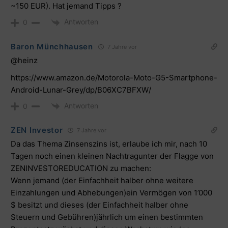
~150 EUR). Hat jemand Tipps ?
Antworten
0
Baron Münchhausen
7 Jahre vor
@heinz
https://www.amazon.de/Motorola-Moto-G5-Smartphone-
Android-Lunar-Grey/dp/B06XC7BFXW/
Antworten
0
ZEN Investor
7 Jahre vor
Da das Thema Zinsenszins ist, erlaube ich mir, nach 10
Tagen noch einen kleinen Nachtragunter der Flagge von
ZENINVESTOREDUCATION zu machen:
Wenn jemand (der Einfachheit halber ohne weitere
Einzahlungen und Abhebungen)ein Vermögen von 1’000
$ besitzt und dieses (der Einfachheit halber ohne
Steuern und Gebühren)jährlich um einen bestimmten