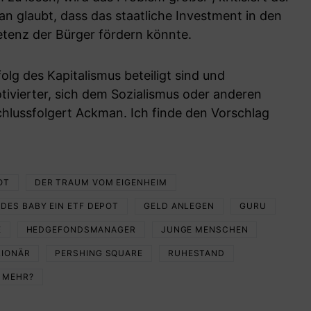
glaubt, dass das staatliche Investment in den
enz der Bürger fördern könnte.
olg des Kapitalismus beteiligt sind und
otivierter, sich dem Sozialismus oder anderen
chlussfolgert Ackman. Ich finde den Vorschlag
OT
DER TRAUM VOM EIGENHEIM
EDES BABY EIN ETF DEPOT
GELD ANLEGEN
GURU
E
HEDGEFONDSMANAGER
JUNGE MENSCHEN
LIONÄR
PERSHING SQUARE
RUHESTAND
 MEHR?