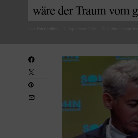
wäre der Traum vom 
von
Tim Schäfer
2. September 2020
2 Minuten zum le