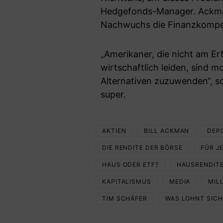
Hedgefonds-Manager. Ackman 
Nachwuchs die Finanzkompet
„Amerikaner, die nicht am Erf
wirtschaftlich leiden, sind m
Alternativen zuzuwenden“, s
super.
AKTIEN
BILL ACKMAN
DEP
DIE RENDITE DER BÖRSE
FÜR J
HAUS ODER ETF?
HAUSRENDIT
KAPITALISMUS
MEDIA
MIL
TIM SCHÄFER
WAS LOHNT SICH