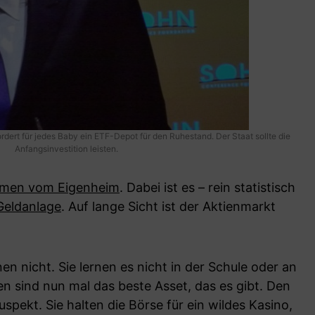
ert für jedes Baby ein ETF-Depot für den Ruhestand. Der Staat sollte die
Anfangsinvestition leisten.
umen vom Eigenheim
. Dabei ist es – rein statistisch
 Geldanlage
. Auf lange Sicht ist der Aktienmarkt
en nicht. Sie lernen es nicht in der Schule oder an
tien sind nun mal das beste Asset, das es gibt. Den
spekt. Sie halten die Börse für ein wildes Kasino,