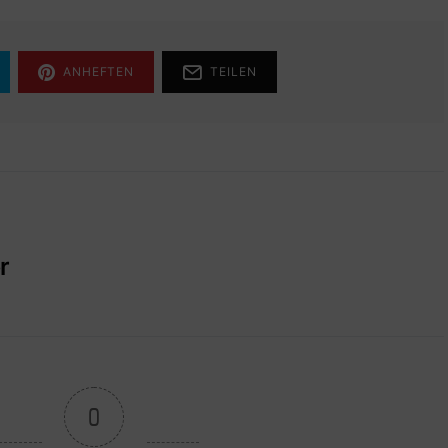
ANHEFTEN
TEILEN
r
0