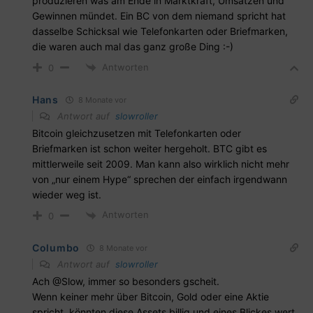
produzieren was am Ende in Marktkraft, Umsätzen und
Gewinnen mündet. Ein BC von dem niemand spricht hat
dasselbe Schicksal wie Telefonkarten oder Briefmarken,
die waren auch mal das ganz große Ding :-)
Antworten
0
Hans
8 Monate vor
Antwort auf
slowroller
Bitcoin gleichzusetzen mit Telefonkarten oder
Briefmarken ist schon weiter hergeholt. BTC gibt es
mittlerweile seit 2009. Man kann also wirklich nicht mehr
von „nur einem Hype“ sprechen der einfach irgendwann
wieder weg ist.
Antworten
0
Columbo
8 Monate vor
Antwort auf
slowroller
Ach @Slow, immer so besonders gscheit.
Wenn keiner mehr über Bitcoin, Gold oder eine Aktie
spricht, könnten diese Assets billig und eines Blickes wert