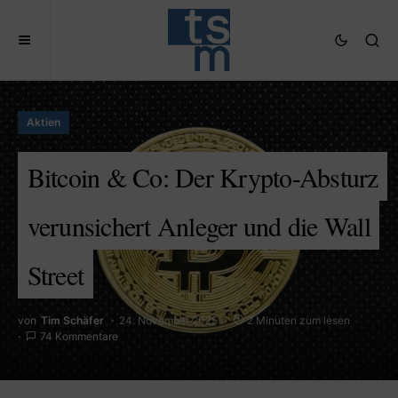
Aktien
Bitcoin & Co: Der Krypto-Absturz
verunsichert Anleger und die Wall
Street
von
Tim Schäfer
24. November 2025
2 Minuten zum lesen
74 Kommentare