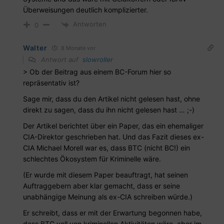
Überweisungen deutlich komplizierter.
Antworten
0
Walter
8 Monate vor
Antwort auf
slowroller
> Ob der Beitrag aus einem BC-Forum hier so
repräsentativ ist?
Sage mir, dass du den Artikel nicht gelesen hast, ohne
direkt zu sagen, dass du ihn nicht gelesen hast … ;-)
Der Artikel berichtet über ein Paper, das ein ehemaliger
CIA-Direktor geschrieben hat. Und das Fazit dieses ex-
CIA Michael Morell war es, dass BTC (nicht BC!) ein
schlechtes Ökosystem für Kriminelle wäre.
(Er wurde mit diesem Paper beauftragt, hat seinen
Auftraggebern aber klar gemacht, dass er seine
unabhängige Meinung als ex-CIA schreiben würde.)
Er schreibt, dass er mit der Erwartung begonnen habe,
dass BTC voll von kriminellen Aktivitäten wäre, aber im