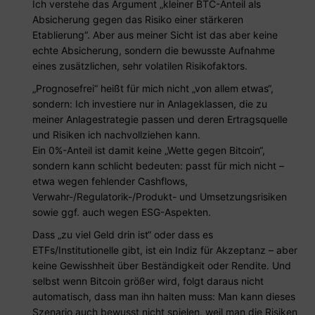
Ich verstehe das Argument „kleiner BTC-Anteil als
Absicherung gegen das Risiko einer stärkeren
Etablierung“. Aber aus meiner Sicht ist das aber keine
echte Absicherung, sondern die bewusste Aufnahme
eines zusätzlichen, sehr volatilen Risikofaktors.
„Prognosefrei“ heißt für mich nicht „von allem etwas“,
sondern: Ich investiere nur in Anlageklassen, die zu
meiner Anlagestrategie passen und deren Ertragsquelle
und Risiken ich nachvollziehen kann.
Ein 0%-Anteil ist damit keine „Wette gegen Bitcoin“,
sondern kann schlicht bedeuten: passt für mich nicht –
etwa wegen fehlender Cashflows,
Verwahr-/Regulatorik-/Produkt- und Umsetzungsrisiken
sowie ggf. auch wegen ESG-Aspekten.
Dass „zu viel Geld drin ist“ oder dass es
ETFs/Institutionelle gibt, ist ein Indiz für Akzeptanz – aber
keine Gewisshheit über Beständigkeit oder Rendite. Und
selbst wenn Bitcoin größer wird, folgt daraus nicht
automatisch, dass man ihn halten muss: Man kann dieses
Szenario auch bewusst nicht spielen, weil man die Risiken