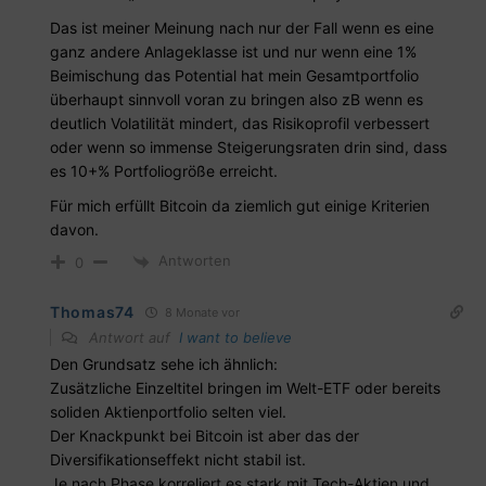
Das ist meiner Meinung nach nur der Fall wenn es eine
ganz andere Anlageklasse ist und nur wenn eine 1%
Beimischung das Potential hat mein Gesamtportfolio
überhaupt sinnvoll voran zu bringen also zB wenn es
deutlich Volatilität mindert, das Risikoprofil verbessert
oder wenn so immense Steigerungsraten drin sind, dass
es 10+% Portfoliogröße erreicht.
Für mich erfüllt Bitcoin da ziemlich gut einige Kriterien
davon.
Antworten
0
Thomas74
8 Monate vor
Antwort auf
I want to believe
Den Grundsatz sehe ich ähnlich:
Zusätzliche Einzeltitel bringen im Welt-ETF oder bereits
soliden Aktienportfolio selten viel.
Der Knackpunkt bei Bitcoin ist aber das der
Diversifikationseffekt nicht stabil ist.
Je nach Phase korreliert es stark mit Tech-Aktien und