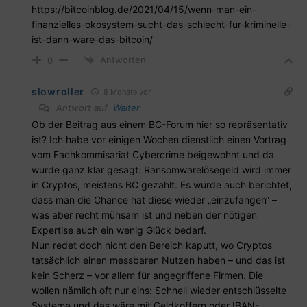
https://bitcoinblog.de/2021/04/15/wenn-man-ein-
finanzielles-okosystem-sucht-das-schlecht-fur-kriminelle-
ist-dann-ware-das-bitcoin/
Antworten
0
slowroller
8 Monate vor
Antwort auf
Walter
Ob der Beitrag aus einem BC-Forum hier so repräsentativ
ist? Ich habe vor einigen Wochen dienstlich einen Vortrag
vom Fachkommisariat Cybercrime beigewohnt und da
wurde ganz klar gesagt: Ransomwarelösegeld wird immer
in Cryptos, meistens BC gezahlt. Es wurde auch berichtet,
dass man die Chance hat diese wieder „einzufangen“ –
was aber recht mühsam ist und neben der nötigen
Expertise auch ein wenig Glück bedarf.
Nun redet doch nicht den Bereich kaputt, wo Cryptos
tatsächlich einen messbaren Nutzen haben – und das ist
kein Scherz – vor allem für angegriffene Firmen. Die
wollen nämlich oft nur eins: Schnell wieder entschlüsselte
Systeme und das wäre mit Geldkoffern oder IBAN-