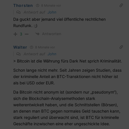
Thorsten
8 Monate vor
Antwort auf
John
Da guckt aber jemand viel öffentliche rechtlichen
Rundfunk. :;)
Antworten
3
Walter
8 Monate vor
Antwort auf
John
> Bitcoin ist die Währung fürs Dark Net sprich Kriminalität.
Schon lange nicht mehr. Seit Jahren zeigen Studien, dass
der kriminelle Anteil an BTC-Transktionen nicht höher ist
als bei USD oder EUR.
Da Bitcoin nicht anonym ist (sondern nur „pseudonym“),
sich die Blockchain-Analysemethoden stark
weiterentwickelt haben, und die Schnittstellen (Börsen),
an denen man BTC gegen normales Geld tauschen kann,
stark reguliert und überwacht sind, ist BTC für kriminelle
Geschäfte inzwischen eine eher ungeschickte Idee.