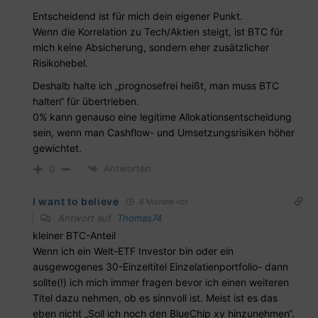
Entscheidend ist für mich dein eigener Punkt.
Wenn die Korrelation zu Tech/Aktien steigt, ist BTC für
mich keine Absicherung, sondern eher zusätzlicher
Risikohebel.
Deshalb halte ich „prognosefrei heißt, man muss BTC
halten“ für übertrieben.
0% kann genauso eine legitime Allokationsentscheidung
sein, wenn man Cashflow- und Umsetzungsrisiken höher
gewichtet.
Antworten
0
I want to believe
8 Monate vor
Antwort auf
Thomas74
kleiner BTC-Anteil
Wenn ich ein Welt-ETF Investor bin oder ein
ausgewogenes 30-Einzeltitel Einzelatienportfolio- dann
sollte(!) ich mich immer fragen bevor ich einen weiteren
Titel dazu nehmen, ob es sinnvoll ist. Meist ist es das
eben nicht „Soll ich noch den BlueChip xy hinzunehmen“.